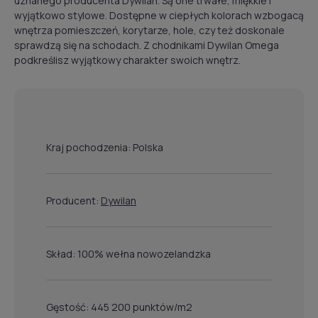
uznanego producenta Dywilan. Są one trwałe, miękkie i
wyjątkowo stylowe. Dostępne w ciepłych kolorach wzbogacą
wnętrza pomieszczeń, korytarze, hole, czy też doskonale
sprawdzą się na schodach. Z chodnikami Dywilan Omega
podkreślisz wyjątkowy charakter swoich wnętrz.
Kraj pochodzenia: Polska
Producent:
Dywilan
Skład: 100% wełna nowozelandzka
Gęstość: 445 200 punktów/m2