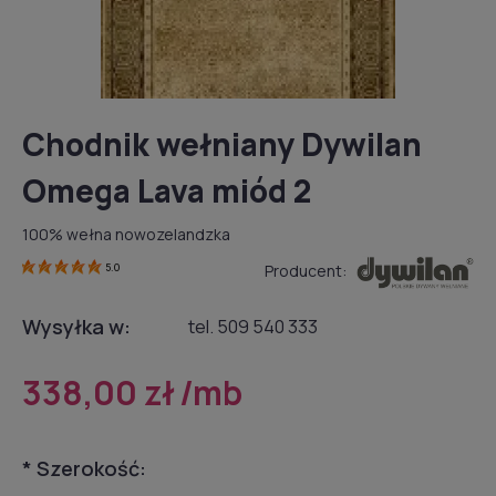
Chodnik wełniany Dywilan
Omega Lava miód 2
100% wełna nowozelandzka
Producent:
5.0
Wysyłka w:
tel. 509 540 333
338,00 zł
/mb
*
Szerokość: