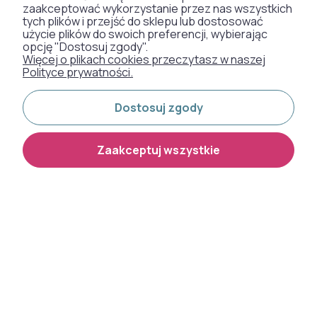
zaakceptować wykorzystanie przez nas wszystkich
tych plików i przejść do sklepu lub dostosować
DYWANY
użycie plików do swoich preferencji, wybierając
opcję "Dostosuj zgody".
Więcej o plikach cookies przeczytasz w naszej
TAPETY
Polityce prywatności.
Dostosuj zgody
SZTUCZNA TRAWA
WYKŁADZINY DYWANOWE
Zaakceptuj wszystkie
Otrzymaliśmy
odznakę od naszych
klientów:
Metody płatności: