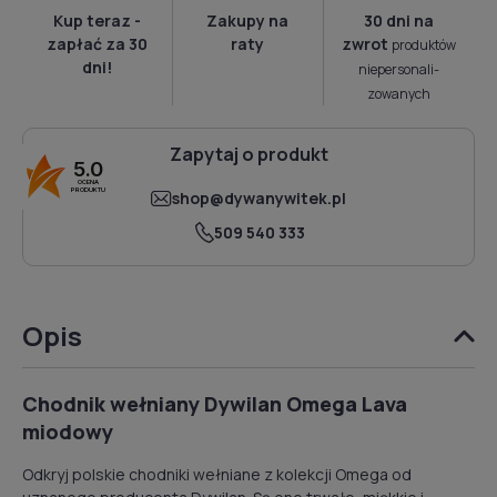
Kup teraz -
Zakupy na
30 dni na
zapłać za 30
raty
zwrot
produktów
dni!
niepersonali­
zowanych
Zapytaj o produkt
5.0
OCENA
PRODUKTU
shop@dywanywitek.pl
509 540 333
Opis
Chodnik wełniany Dywilan Omega Lava
miodowy
Odkryj polskie chodniki wełniane z kolekcji Omega od