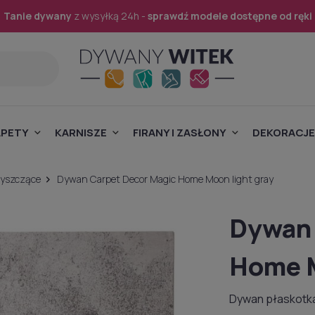
Tanie dywany
z wysyłką 24h -
sprawdź modele dostępne od ręki
APETY
KARNISZE
FIRANY I ZASŁONY
DEKORACJE
yszczące
Dywan Carpet Decor Magic Home Moon light gray
Dywan 
Home M
Dywan płaskotka