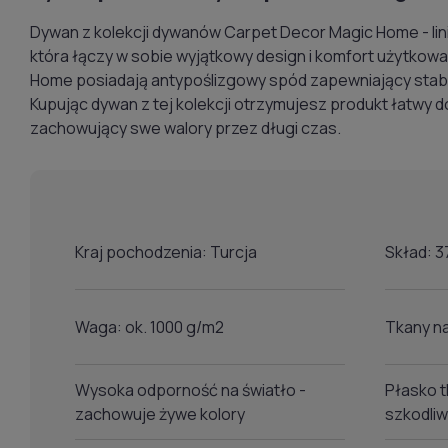
Dywan z kolekcji dywanów Carpet Decor Magic Home - li
która łączy w sobie wyjątkowy design i komfort użytkow
Home posiadają antypoślizgowy spód zapewniający stabil
Kupując dywan z tej kolekcji otrzymujesz produkt łatwy d
zachowujący swe walory przez długi czas.
Kraj pochodzenia: Turcja
Skład: 
Waga: ok. 1000 g/m2
Tkany n
Wysoka odporność na światło -
Płasko t
zachowuje żywe kolory
szkodli