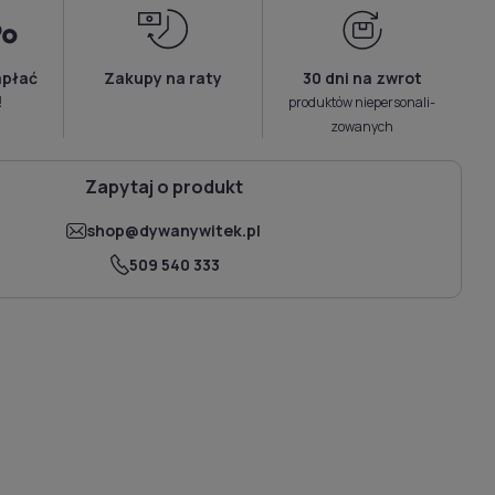
apłać
Zakupy na raty
30 dni na zwrot
!
produktów niepersonali­
zowanych
Zapytaj o produkt
shop@dywanywitek.pl
509 540 333