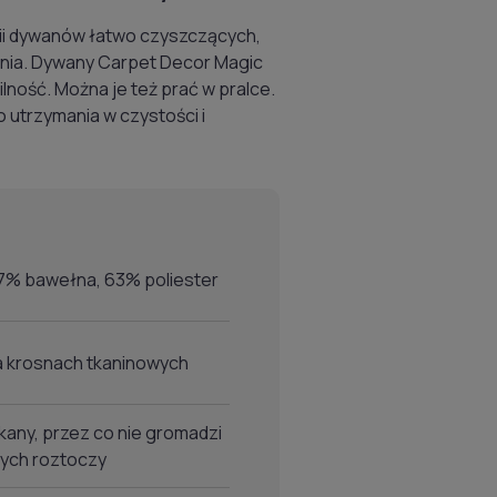
nii dywanów łatwo czyszczących,
ania. Dywany Carpet Decor Magic
ność. Można je też prać w pralce.
o utrzymania w czystości i
37% bawełna, 63% poliester
a krosnach tkaninowych
kany, przez co nie gromadzi
wych roztoczy