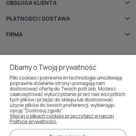
OBSŁUGA KLIENTA
PŁATNOŚCI I DOSTAWA
FIRMA
DYWANY
Dbamy o Twoją prywatność
TAPETY
Pliki cookies i pokrewne im technologie umożliwiają
poprawne działanie strony i pomagają nam
dostosować ofertę do Twoich potrzeb. Możesz
zaakceptować wykorzystanie przez nas wszystkich
SZTUCZNA TRAWA
tych plików i przejść do sklepu lub dostosować
użycie plików do swoich preferencji, wybierając
WYKŁADZINY DYWANOWE
opcję "Dostosuj zgody".
Więcej o plikach cookies przeczytasz w naszej
Polityce prywatności.
Otrzymaliśmy