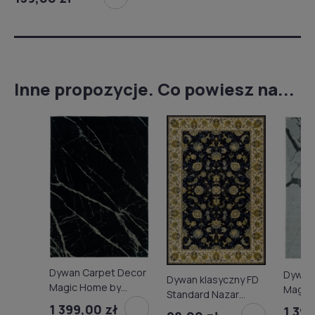
Inne propozycje. Co powiesz na...
Dywan Carpet Decor
Dywan
Dywan klasyczny FD
Magic Home by
Magic
Standard Nazar
Maciej Zień Pietra
Maciej
1 399,00 zł
błękit
1 399