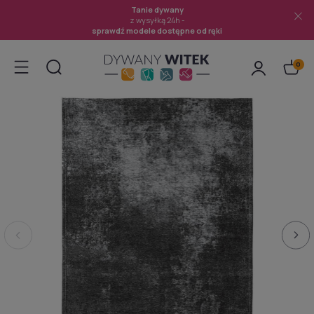
Tanie dywany
z wysyłką 24h -
sprawdź modele dostępne od ręki