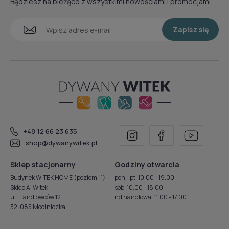
Będziesz na bieżąco z wszystkimi nowościami i promocjami.
Zapisz się
+48 12 66 23 635
shop@dywanywitek.pl
Sklep stacjonarny
Godziny otwarcia
Budynek WITEK HOME (poziom -1)
pon - pt: 10.00 - 19.00
Sklep A. Witek
sob: 10.00 - 18.00
ul. Handlowców 12
nd handlowa: 11.00 - 17.00
32-085 Modlniczka