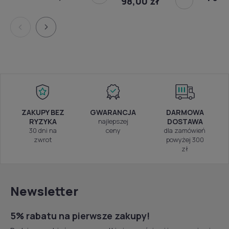
98,00 zł
black
light g
ZAKUPY BEZ
GWARANCJA
DARMOWA
RYZYKA
najlepszej
DOSTAWA
30 dni na
ceny
dla zamówień
zwrot
powyżej 300
zł
Newsletter
5% rabatu na pierwsze zakupy!