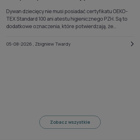
atest PZH?
Dywan dziecięcy nie musi posiadać certyfikatu OEKO-
TEX Standard 100 ani atestu higienicznego PZH. Są to
dodatkowe oznaczenia, które potwierdzają, że
konkretny produkt lub zastosowane w nim materiały
zostały przebadane albo poddane niezależnej ocenie.
05-08-2026 , Zbigniew Twardy
Ułatwiają one jednak rodzicom świadomy wybór,
ponieważ potwierdzają, że produkt lub wykorzystane w
nim materiały zostały przebadane i są bezpieczne dla
dziecka.
Zobacz wszystkie