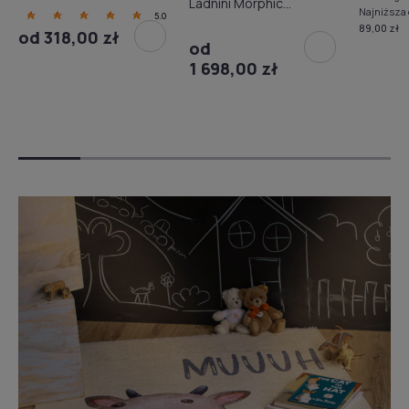
Ladnini Morphic
Najniższa 
5.0
Botanica szary
89,00 zł
od 318,00 zł
od
1 698,00 zł