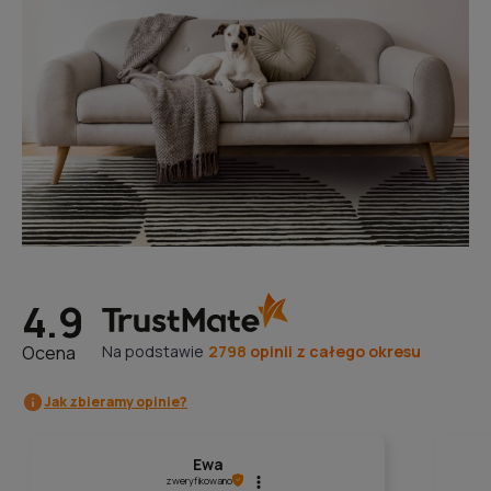
4.9
Ocena
Na podstawie
2798
opinii
z całego okresu
Jak zbieramy opinie?
Ewa
zweryfikowano