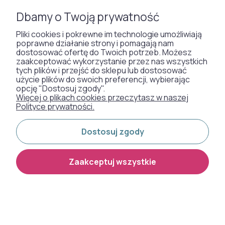
Dbamy o Twoją prywatność
WYKŁADZINY DYWANOWE
Pliki cookies i pokrewne im technologie umożliwiają
poprawne działanie strony i pomagają nam
dostosować ofertę do Twoich potrzeb. Możesz
Otrzymaliśmy
zaakceptować wykorzystanie przez nas wszystkich
tych plików i przejść do sklepu lub dostosować
odznakę od naszych
użycie plików do swoich preferencji, wybierając
klientów:
opcję "Dostosuj zgody".
Więcej o plikach cookies przeczytasz w naszej
Polityce prywatności.
Metody płatności:
Dostosuj zgody
Dostawa:
Zaakceptuj wszystkie
Shoper Premium
Copyright 2026
Made with
by
mamezi.pl