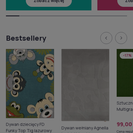
Zobacz więcej
Zob
Bestsellery
-17%
Sztuczn
Multigra
4m
99,00
Dywan dziecięcy FD
Dywan wełniany Agnella
Funky Top Tig lazurowy
Cena regu