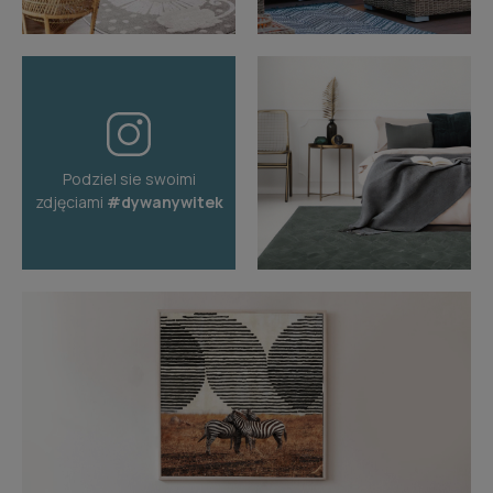
Podziel sie swoimi
zdjęciami
#dywanywitek