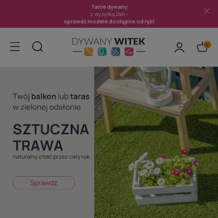
Tanie dywany
z wysyłką 24h -
sprawdź modele dostępne od ręki