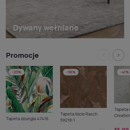
Dywany wełniane
Promocje
-23%
-30%
-41%
Tapeta r
Tapeta liście Rasch
Creatio
Tapeta dżungla 47416
39218-1
35,00 