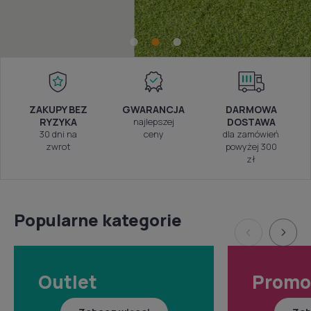
ZAKUPY BEZ
GWARANCJA
DARMOWA
RYZYKA
najlepszej
DOSTAWA
30 dni na
ceny
dla zamówień
zwrot
powyżej 300
zł
Popularne kategorie
Outlet
Promo