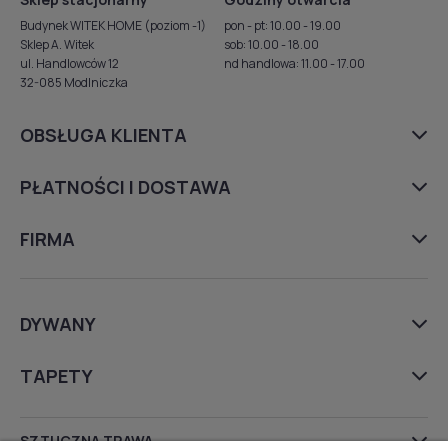
Budynek WITEK HOME (poziom -1)
pon - pt: 10.00 - 19.00
Sklep A. Witek
sob: 10.00 - 18.00
ul. Handlowców 12
nd handlowa: 11.00 - 17.00
32-085 Modlniczka
OBSŁUGA KLIENTA
PŁATNOŚCI I DOSTAWA
FIRMA
DYWANY
TAPETY
SZTUCZNA TRAWA