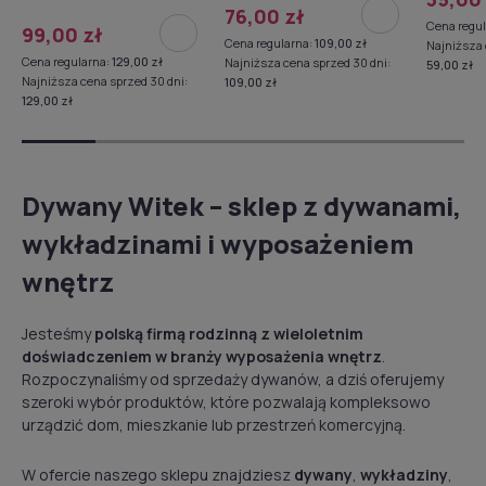
76,00 zł
Cena regu
99,00 zł
Cena regularna:
109,00 zł
Najniższa 
Cena regularna:
129,00 zł
Najniższa cena sprzed 30 dni:
59,00 zł
Najniższa cena sprzed 30 dni:
109,00 zł
129,00 zł
Dywany Witek – sklep z dywanami,
wykładzinami i wyposażeniem
wnętrz
Jesteśmy
polską firmą rodzinną z wieloletnim
doświadczeniem
w branży wyposażenia wnętrz
.
Rozpoczynaliśmy od sprzedaży dywanów, a dziś oferujemy
szeroki wybór produktów, które pozwalają kompleksowo
urządzić dom, mieszkanie lub przestrzeń komercyjną.
W ofercie naszego sklepu znajdziesz
dywany
,
wykładziny
,