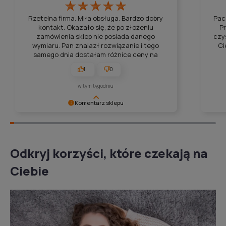
Rzetelna firma. Miła obsługa. Bardzo dobry
Pac
kontakt. Okazało się, że po złożeniu
P
zamówienia sklep nie posiada danego
czy
wymiaru. Pan znalazł rozwiązanie i tego
Ci
samego dnia dostałam różnice ceny na
konto. Gorąco polecam
1
0
w tym tygodniu
Komentarz sklepu
Dziękujemy za miłe słowa! Cieszymy się, że zakup
Bardzo
przeszedł bezproblemowo. Pozdrawiamy!
nas wr
Odkryj korzyści, które czekają na
Ciebie