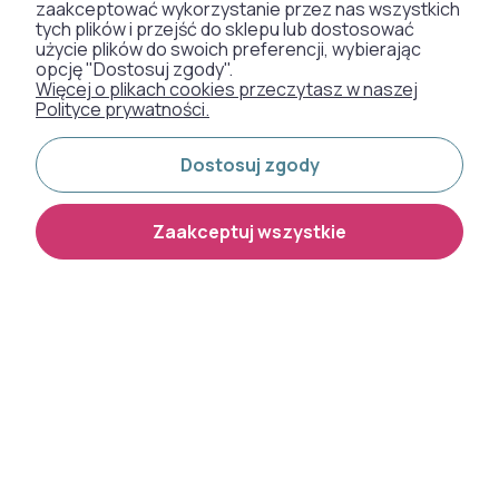
zaakceptować wykorzystanie przez nas wszystkich
tych plików i przejść do sklepu lub dostosować
użycie plików do swoich preferencji, wybierając
opcję "Dostosuj zgody".
Więcej o plikach cookies przeczytasz w naszej
Polityce prywatności.
Dostosuj zgody
Zaakceptuj wszystkie
Dywan wełniany Agnella
Dywan wełniany Agnella
Isfahan Ousi biały
Isfahan Nolan beż