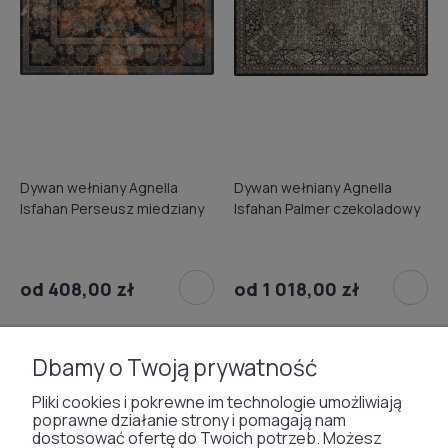
Dywan wełniany Agnella
Dywan wełniany Agnella
Isfahan Perseusz miedziany
Isfahan Palmer czekoladowy
od 408,00 zł
od 1 018,00 zł
NOWOŚĆ
NOWOŚĆ
Dbamy o Twoją prywatność
Pliki cookies i pokrewne im technologie umożliwiają
poprawne działanie strony i pomagają nam
dostosować ofertę do Twoich potrzeb. Możesz