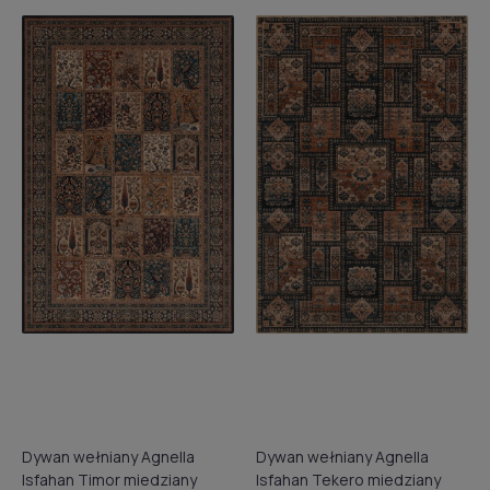
Dywan wełniany Agnella
Dywan wełniany Agnella
Isfahan Timor miedziany
Isfahan Tekero miedziany