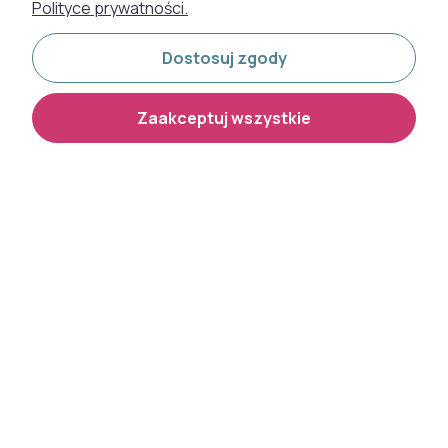
Polityce prywatności.
Dostosuj zgody
Zaakceptuj wszystkie
Fototapeta mural brzozy
Fototapeta mural w kwiaty
Grandeco Orom 2 A77301
Grandeco Orom 2 A77501
159x280 cm
159x280 cm
5.0
199,00 zł
199,00 zł