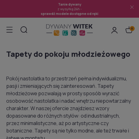
Tanie dywany
z wysyłką 24h -
sprawdź modele dostępne od ręki
Tapety do pokoju młodzieżowego
Pokój nastolatka to przestrzeń pełna indywidualizmu,
pasji i zmieniających się zainteresowań. Tapety
młodzieżowe pozwalają w prosty sposób wyrazić
osobowość nastolatka i nadać wnętrzu niepowtarzalny
charakter. W naszej ofercie znajdziesz wzory
dopasowane do różnych stylów: od industrialnych,
przez minimalistyczne, aż po artystyczne czy
botaniczne. Tapety są nie tylko modne, ale też trwałe i
łatwe w montażu.