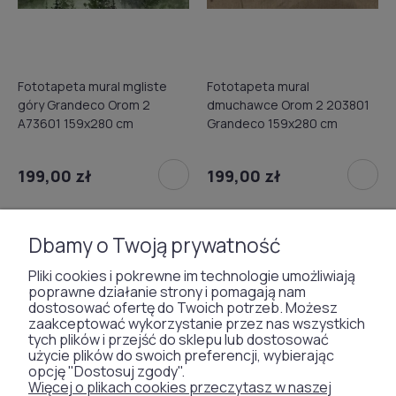
Fototapeta mural mgliste
Fototapeta mural
góry Grandeco Orom 2
dmuchawce Orom 2 203801
A73601 159x280 cm
Grandeco 159x280 cm
199,00 zł
199,00 zł
Dbamy o Twoją prywatność
Pliki cookies i pokrewne im technologie umożliwiają
poprawne działanie strony i pomagają nam
dostosować ofertę do Twoich potrzeb. Możesz
zaakceptować wykorzystanie przez nas wszystkich
tych plików i przejść do sklepu lub dostosować
użycie plików do swoich preferencji, wybierając
opcję "Dostosuj zgody".
Więcej o plikach cookies przeczytasz w naszej