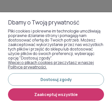
Dbamy o Twoją prywatność
Pliki cookies i pokrewne im technologie umożliwiają
poprawne działanie strony i pomagają nam
Tapeta glamour Marburg
Tapeta glamour Marburg
dostosować ofertę do Twoich potrzeb. Możesz
35803 Papis Loveday Icon
zaakceptować wykorzystanie przez nas wszystkich
35806 Papis Loveday Icon
tych plików i przejść do sklepu lub dostosować
użycie plików do swoich preferencji, wybierając
opcję "Dostosuj zgody".
Więcej o plikach cookies przeczytasz w naszej
489,00 zł
489,00 zł
Polityce prywatności.
Dostosuj zgody
Zaakceptuj wszystkie