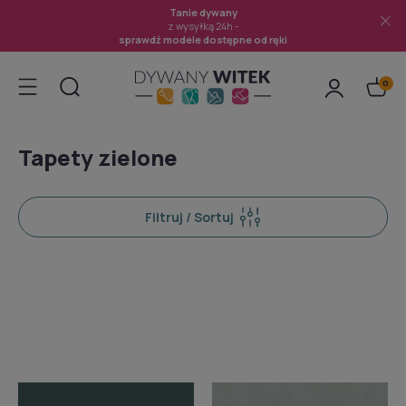
Tanie dywany
z wysyłką 24h -
sprawdź modele dostępne od ręki
Tapety zielone
Filtruj / Sortuj