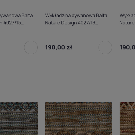
dywanowa Balta
Wykładzina dywanowa Balta
Wykład
n 4027/15
Nature Design 4027/13
Nature
m
(domowa) 4m
(domo
190,00 zł
190,0