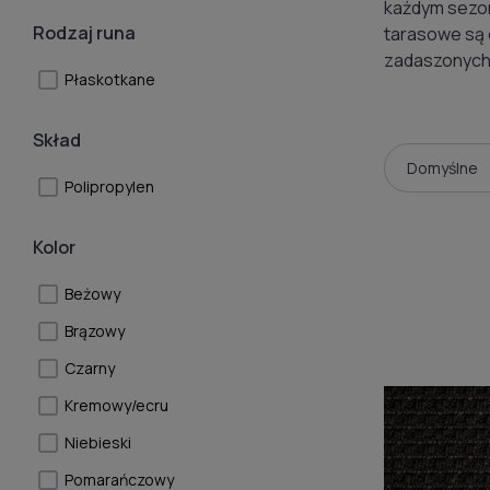
każdym sezon
Rodzaj runa
tarasowe są 
zadaszonych 
Płaskotkane
Skład
Polipropylen
Kolor
Beżowy
Brązowy
Czarny
Kremowy/ecru
Niebieski
Pomarańczowy