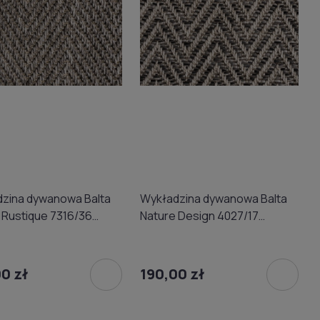
zina dywanowa Balta
Wykładzina dywanowa Balta
 Rustique 7316/36
Nature Design 4027/17
wa) 4m
(domowa) 4m
0 zł
190,00 zł