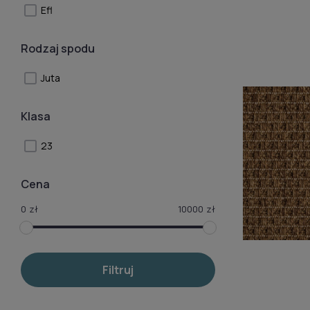
Efl
Rodzaj spodu
Juta
Klasa
23
Cena
0
zł
10000
zł
Filtruj