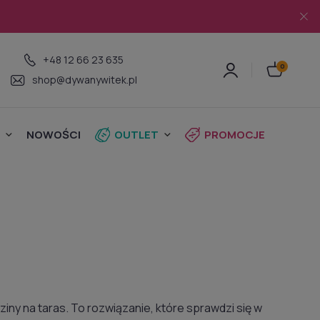
+48 12 66 23 635
shop@dywanywitek.pl
NOWOŚCI
OUTLET
PROMOCJE
iny na taras. To rozwiązanie, które sprawdzi się w