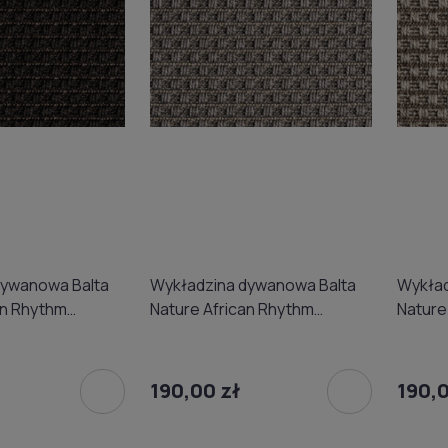
dywanowa Balta
Wykładzina dywanowa Balta
Wykład
an Rhythm
Nature African Rhythm
Nature
omowa) 4m
4508/40 (domowa) 4m
4508/
190,00 zł
190,0