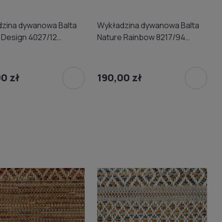
zina dywanowa Balta
Wykładzina dywanowa Balta
 Design 4027/12
Nature Rainbow 8217/94
wa) 4m
(domowa) 4m
0 zł
190,00 zł