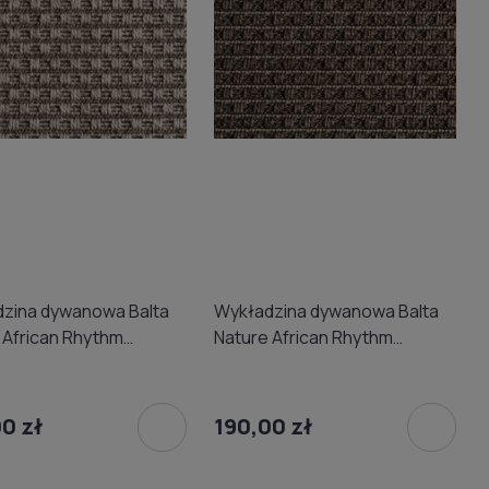
zina dywanowa Balta
Wykładzina dywanowa Balta
 African Rhythm
Nature African Rhythm
38 (domowa) 4m
4508/89 (domowa) 4m
0 zł
190,00 zł