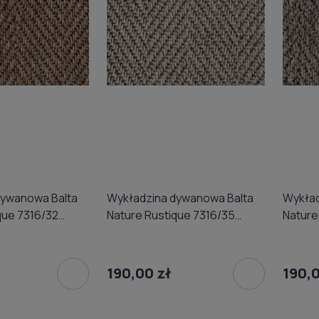
dywanowa Balta
Wykładzina dywanowa Balta
Wykład
que 7316/32
Nature Rustique 7316/35
Nature
m
(domowa) 4m
(domo
190,00 zł
190,0