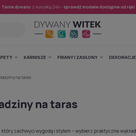
Tanie dywany
z wysyłką 24h -
sprawdź modele dostępne od ręki
APETY
KARNISZE
FIRANY I ZASŁONY
DEKORACJE
ładziny na taras
dziny na taras
 który zachwyci wygodą i stylem – wybierz praktyczne wykładz