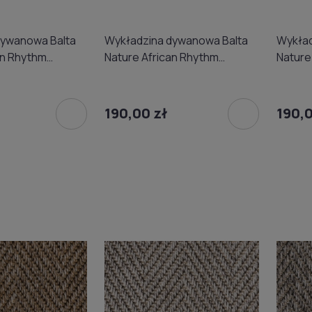
dywanowa Balta
Wykładzina dywanowa Balta
Wykład
an Rhythm
Nature African Rhythm
Nature
omowa) 4m
4508/27 (domowa) 4m
4508/
190,00 zł
190,0