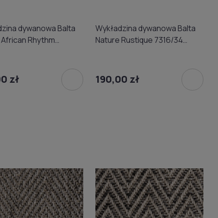
zina dywanowa Balta
Wykładzina dywanowa Balta
 African Rhythm
Nature Rustique 7316/34
16 (domowa) 4m
(domowa) 4m
0 zł
190,00 zł