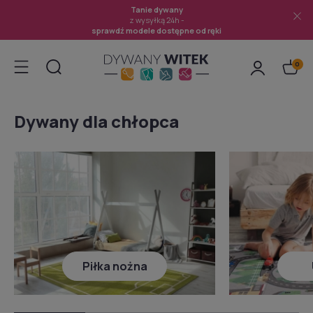
Tanie dywany
z wysyłką 24h -
sprawdź modele dostępne od ręki
Dywany dla chłopca
Piłka nożna