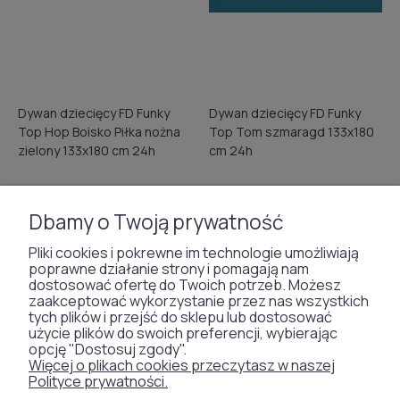
Dywan dziecięcy FD Funky
Dywan dziecięcy FD Funky
Top Hop Boisko Piłka nożna
Top Tom szmaragd 133x180
zielony 133x180 cm 24h
cm 24h
od 308,46 zł
od 308,46 zł
Dbamy o Twoją prywatność
Cena regularna:
318,00 zł
Cena regularna:
318,00 zł
Najniższa cena sprzed 30 dni:
Najniższa cena sprzed 30 dni:
Pliki cookies i pokrewne im technologie umożliwiają
227,95 zł
227,95 zł
poprawne działanie strony i pomagają nam
dostosować ofertę do Twoich potrzeb. Możesz
zaakceptować wykorzystanie przez nas wszystkich
-3%
tych plików i przejść do sklepu lub dostosować
użycie plików do swoich preferencji, wybierając
opcję "Dostosuj zgody".
Więcej o plikach cookies przeczytasz w naszej
Polityce prywatności.