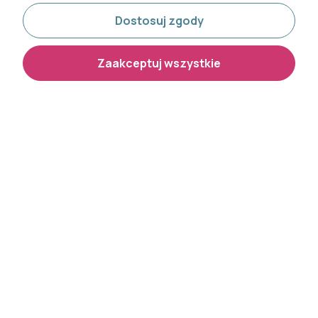
Dostosuj zgody
Zaakceptuj wszystkie
Dywan dziecięcy FD Funky
Dywan dziecięcy okrągły
Top Tig miętowy 133x180 cm
mapa świata 250321N Kids
24h