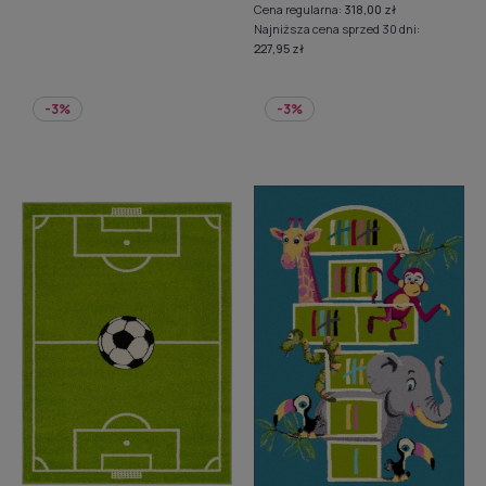
Cena regularna:
318,00 zł
Najniższa cena sprzed 30 dni:
227,95 zł
-3%
-3%