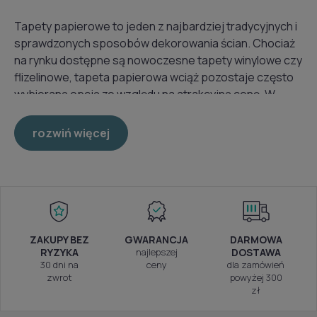
Tapety papierowe to jeden z najbardziej tradycyjnych i
sprawdzonych sposobów dekorowania ścian. Chociaż
na rynku dostępne są nowoczesne tapety winylowe czy
flizelinowe, tapeta papierowa wciąż pozostaje często
wybieraną opcją ze względu na atrakcyjną cenę. W
naszej ofercie znajdziesz papierowe tapety na ścianę
w wielu stylach, wzorach i kolorach – od klasycznych
rozwiń więcej
motywów roślinnych, przez geometryczne wzory, aż po
modne pasy czy delikatne tekstury.
Tapeta papierowa – lekka, estetyczna i
przystępna cenowo
ZAKUPY BEZ
GWARANCJA
DARMOWA
Główną zaletą tapet papierowych jest ich lekkość i
RYZYKA
najlepszej
DOSTAWA
30 dni na
ceny
dla zamówień
niska cena, dzięki czemu stanowią świetną opcję do
zwrot
powyżej 300
dekoracji większych powierzchni bez nadwyrężania
zł
budżetu. Tapeta papierowa jest też ekologiczna – w