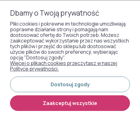
dbałością o każdy detal. Dzięki różnorodności wzorów
WYKŁADZINY DYWANOWE
bez trudu dopasujesz idealny model do stylu swojego
Dbamy o Twoją prywatność
wnętrza – niezależnie od tego, czy urządzasz
Pliki cookies i pokrewne im technologie umożliwiają
mieszkanie klasyczne, nowoczesne czy
poprawne działanie strony i pomagają nam
skandynawskie. Zamów tapetę papierową online i
dostosować ofertę do Twoich potrzeb. Możesz
Otrzymaliśmy
odmień swoje wnętrze bez wychodzenia z domu!
zaakceptować wykorzystanie przez nas wszystkich
odznakę od naszych
tych plików i przejść do sklepu lub dostosować
Gwarantujemy pomoc na każdym etapie zakupów.
użycie plików do swoich preferencji, wybierając
klientów:
opcję "Dostosuj zgody".
Więcej o plikach cookies przeczytasz w naszej
Polityce prywatności.
Metody płatności:
Dostosuj zgody
Dostawa:
Zaakceptuj wszystkie
Shoper Premium
Copyright 2026
Made with
by
mamezi.pl