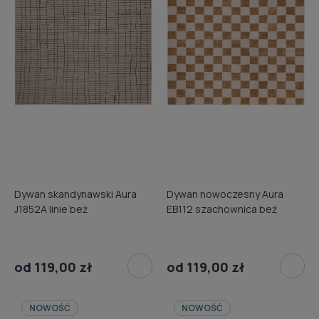
Dywan skandynawski Aura
Dywan nowoczesny Aura
J1852A linie beż
EB112 szachownica beż
od 119,00 zł
od 119,00 zł
NOWOŚĆ
NOWOŚĆ