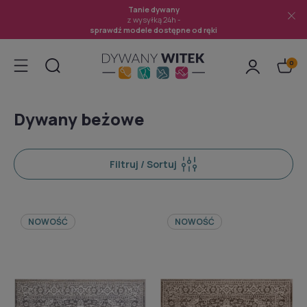
Tanie dywany
z wysyłką 24h -
sprawdź modele dostępne od ręki
Dywany beżowe
Filtruj / Sortuj
NOWOŚĆ
NOWOŚĆ