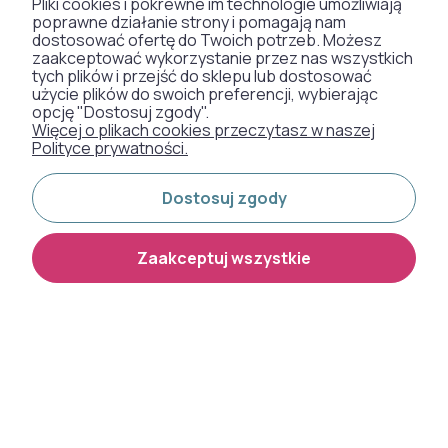
Pliki cookies i pokrewne im technologie umożliwiają
poprawne działanie strony i pomagają nam
dostosować ofertę do Twoich potrzeb. Możesz
zaakceptować wykorzystanie przez nas wszystkich
od 768,00 zł
od 768,00 zł
tych plików i przejść do sklepu lub dostosować
użycie plików do swoich preferencji, wybierając
opcję "Dostosuj zgody".
NOWOŚĆ
NOWOŚĆ
Więcej o plikach cookies przeczytasz w naszej
Polityce prywatności.
Dostosuj zgody
Zaakceptuj wszystkie