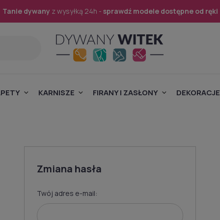
Tanie dywany
z wysyłką 24h -
sprawdź modele dostępne od ręki
APETY
KARNISZE
FIRANY I ZASŁONY
DEKORACJE
Zmiana hasła
Twój adres e-mail: