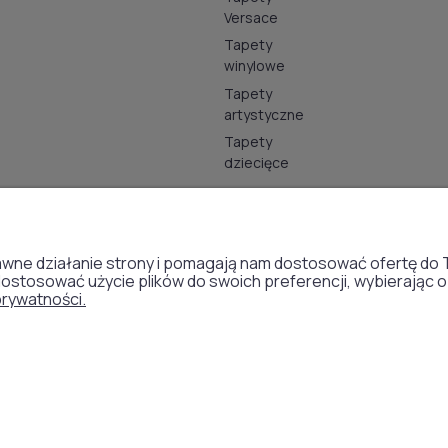
Versace
Tapety
winylowe
Tapety
artystyczne
Tapety
dziecięce
Metody płatności:
oprawne działanie strony i pomagają nam dostosować ofertę 
 dostosować użycie plików do swoich preferencji, wybierając 
prywatności.
Made with
by
mamezi.pl