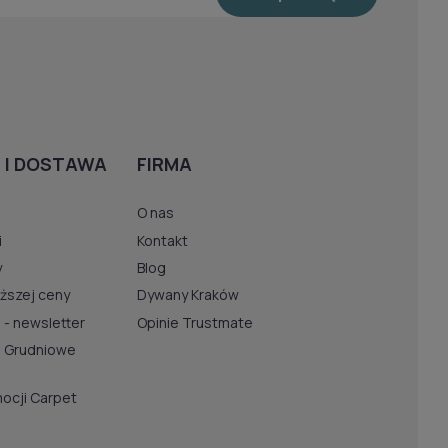
 I DOSTAWA
FIRMA
O nas
i
Kontakt
y
Blog
iższej ceny
Dywany Kraków
 - newsletter
Opinie Trustmate
u Grudniowe
ocji Carpet