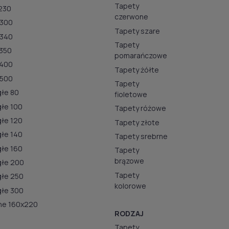
Tapety
230
czerwone
x300
Tapety szare
x340
Tapety
350
pomarańczowe
x400
Tapety żółte
x500
Tapety
łe 80
fioletowe
łe 100
Tapety różowe
łe 120
Tapety złote
łe 140
Tapety srebrne
łe 160
Tapety
brązowe
głe 200
Tapety
głe 250
kolorowe
głe 300
ne 160x220
RODZAJ
Tapety