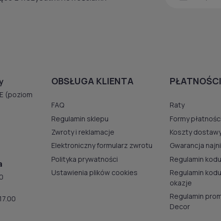
OBSŁUGA KLIENTA
PŁATNOŚCI
y
E (poziom
FAQ
Raty
Regulamin sklepu
Formy płatnośc
Zwroty i reklamacje
Koszty dostaw
Elektroniczny formularz zwrotu
Gwarancja najn
Polityka prywatności
Regulamin kodu
a
Ustawienia plików cookies
Regulamin kod
00
okazje
Regulamin prom
17.00
Decor