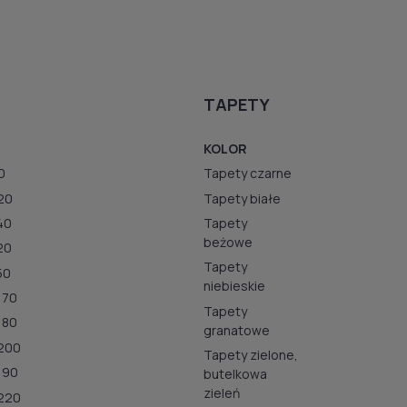
TAPETY
KOLOR
0
Tapety czarne
20
Tapety białe
40
Tapety
beżowe
20
Tapety
50
niebieskie
170
Tapety
180
granatowe
200
Tapety zielone,
190
butelkowa
zieleń
220