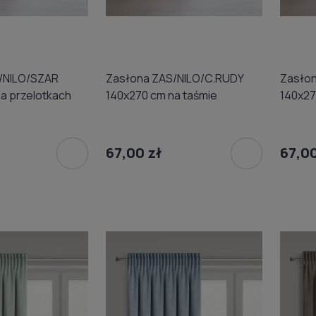
/NILO/SZAR
Zasłona ZAS/NILO/C.RUDY
Zasłon
a przelotkach
140x270 cm na taśmie
140x27
67,00 zł
67,00