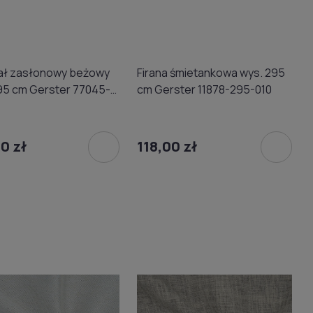
ał zasłonowy beżowy
Firana śmietankowa wys. 295
95 cm Gerster 77045-
cm Gerster 11878-295-010
023
0 zł
118,00 zł