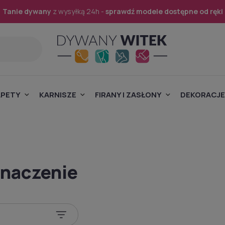
Tanie dywany
z wysyłką 24h -
sprawdź modele dostępne od ręki
APETY
KARNISZE
FIRANY I ZASŁONY
DEKORACJE
naczenie