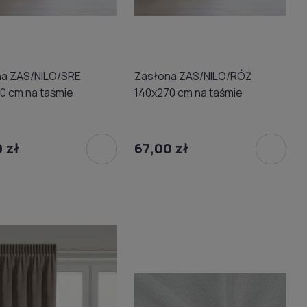
a ZAS/NILO/SRE
Zasłona ZAS/NILO/RÓŻ
0 cm na taśmie
140x270 cm na taśmie
 zł
67,00 zł