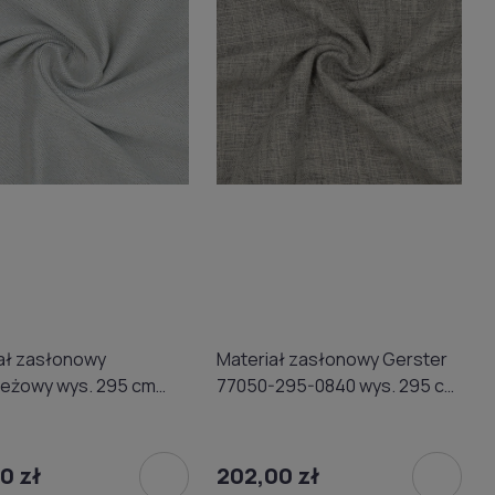
ał zasłonowy
Materiał zasłonowy Gerster
eżowy wys. 295 cm
77050-295-0840 wys. 295 cm
r 77051-295-0020
szary
0 zł
202,00 zł