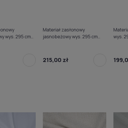
słonowy
Materiał zasłonowy
Materi
y wys. 295 cm
jasnobeżowy wys. 295 cm
wys. 2
54-295-0023
Gerster 77054-295-0002
295-0
215,00 zł
199,0