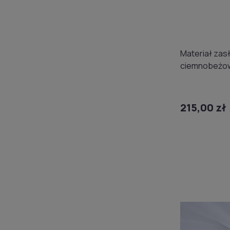
Materiał za
ciemnobeżow
Gerster 770
215,00 zł