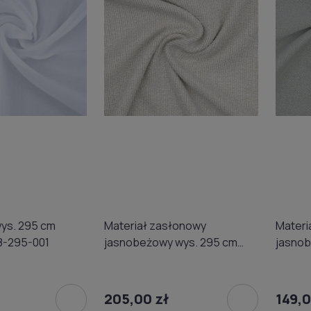
wys. 295 cm
Materiał zasłonowy
Materi
8-295-001
jasnobeżowy wys. 295 cm
jasnob
Gerster 77052-295-0020
Gerste
205,00 zł
149,0