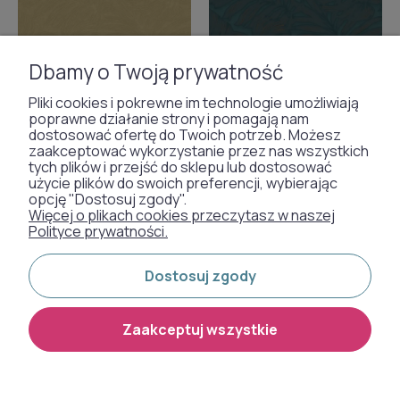
Dbamy o Twoją prywatność
Pliki cookies i pokrewne im technologie umożliwiają
poprawne działanie strony i pomagają nam
dostosować ofertę do Twoich potrzeb. Możesz
zaakceptować wykorzystanie przez nas wszystkich
tych plików i przejść do sklepu lub dostosować
użycie plików do swoich preferencji, wybierając
opcję "Dostosuj zgody".
Więcej o plikach cookies przeczytasz w naszej
Polityce prywatności.
Dostosuj zgody
Tapeta złota liście
Tapeta liście Casadeco
Casadeco Vegetals
Vegetals 86436444 Granada
Zaakceptuj wszystkie
86432343 Granada
345,00 zł
345,00 zł