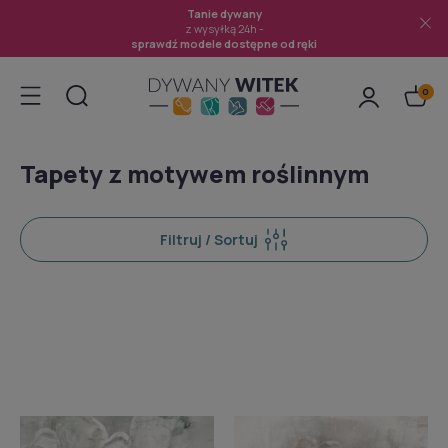
Tanie dywany
z wysyłką 24h -
sprawdź modele dostępne od ręki
Tapety z motywem roślinnym
Filtruj / Sortuj