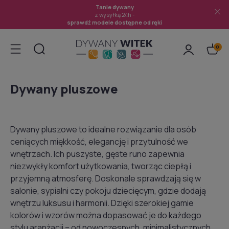
Tanie dywany
z wysyłką 24h -
sprawdź modele dostępne od ręki
Dywany pluszowe
Dywany pluszowe to idealne rozwiązanie dla osób
ceniących miękkość, elegancję i przytulność we
wnętrzach. Ich puszyste, gęste runo zapewnia
niezwykły komfort użytkowania, tworząc ciepłą i
przyjemną atmosferę. Doskonale sprawdzają się w
salonie, sypialni czy pokoju dziecięcym, gdzie dodają
wnętrzu luksusu i harmonii. Dzięki szerokiej gamie
kolorów i wzorów można dopasować je do każdego
stylu aranżacji – od nowoczesnych, minimalistycznych