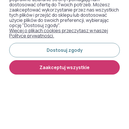
dostosować ofertę do Twoich potrzeb. Możesz
zaakceptować wykorzystanie przez nas wszystkich
tych plików i przejść do sklepu lub dostosować
użycie plików do swoich preferencji, wybierając
opcję "Dostosuj zgody".
Więcej o plikach cookies przeczytasz w naszej
Polityce prywatności.
Dostosuj zgody
Zaakceptuj wszystkie
Dywan pluszowy Venesia
Dywan okrągły pluszowy
przecierka 3d zielony
Venesia przecierka 3d szary