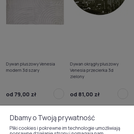
Dywan pluszowy Venesia
Dywan okrągły pluszowy
modern 3d szary
Venesia przecierka 3d
zielony
od 79,00 zł
od 81,00 zł
Dbamy o Twoją prywatność
Pliki cookies i pokrewne im technologie umożliwiają
poprawne działanie strony i pomagają nam