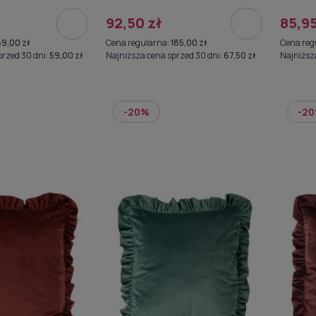
92,50 zł
85,95
59,00 zł
Cena regularna:
185,00 zł
Cena reg
przed 30 dni:
59,00 zł
Najniższa cena sprzed 30 dni:
67,50 zł
Najniższ
-20%
-2