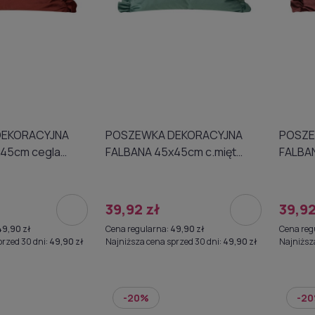
POSZEWKA DEKORACYJNA
POSZEWKA DE
FALBANA 45x45cm c.mięt
FALBANA 45x45cm 
A020063
A0174
39,92 zł
39,92
49,90 zł
Cena regularna:
49,90 zł
Cena reg
przed 30 dni:
49,90 zł
Najniższa cena sprzed 30 dni:
49,90 zł
Najniższ
-20%
-2