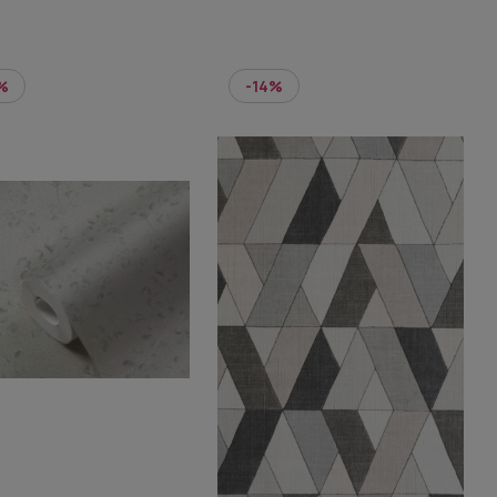
%
-14%