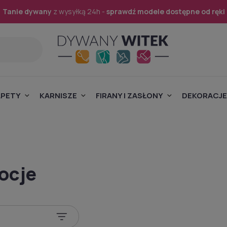
Tanie dywany
z wysyłką 24h -
sprawdź modele dostępne od ręki
APETY
KARNISZE
FIRANY I ZASŁONY
DEKORACJE
ocje