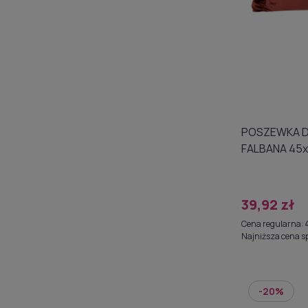
POSZEWKA DEKORACYJNA
FALBANA 45x45cm cegla
A015313
39,92 zł
Cena regularna:
Najniższa cena s
-20%