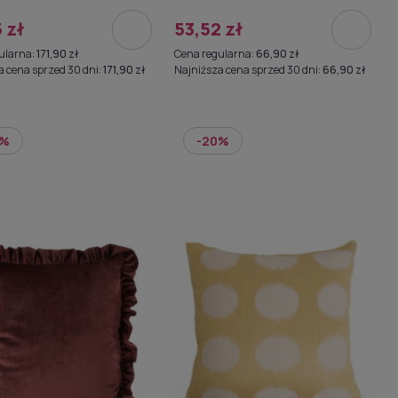
 zł
53,52 zł
ularna:
171,90 zł
Cena regularna:
66,90 zł
a cena sprzed 30 dni:
171,90 zł
Najniższa cena sprzed 30 dni:
66,90 zł
0%
-20%