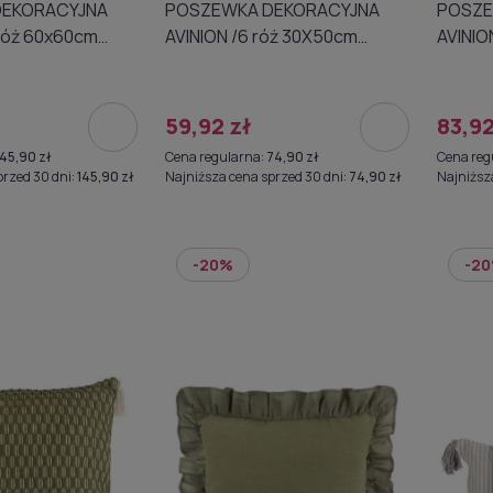
POSZEWKA DEKORACYJNA
POSZEWKA DE
AVINION /6 róż 30X50cm
AVINION /6A r
A019400
A0193
59,92 zł
83,92
145,90 zł
Cena regularna:
74,90 zł
Cena reg
przed 30 dni:
145,90 zł
Najniższa cena sprzed 30 dni:
74,90 zł
Najniższ
-20%
-2