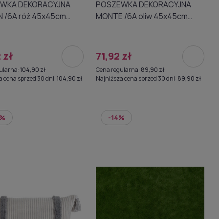
KORACYJNA
POSZEWKA DEKORACYJNA
óż 45x45cm
MONTE /6A oliw 45x45cm
39
A019403
 zł
71,92 zł
ularna:
104,90 zł
Cena regularna:
89,90 zł
a cena sprzed 30 dni:
104,90 zł
Najniższa cena sprzed 30 dni:
89,90 zł
0%
-14%