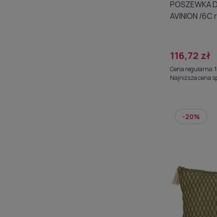
POSZEWKA DEKORACYJNA
AVINION /6C róż 60x60cm
A019401
116,72 zł
Cena regularna:
Najniższa cena s
-20%