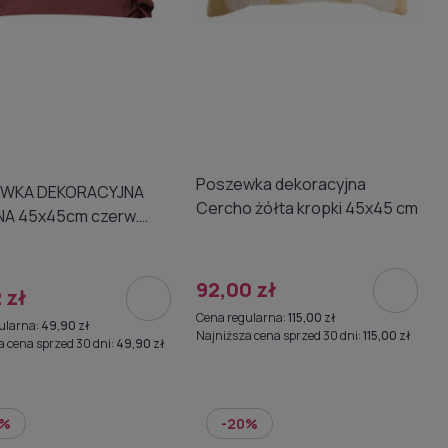
Poszewka dekoracyjna
KORACYJNA
Cercho żółta kropki 45x45 cm
czerw.
46
92,00 zł
 zł
Cena regularna:
115,00 zł
ularna:
49,90 zł
Najniższa cena sprzed 30 dni:
115,00 zł
a cena sprzed 30 dni:
49,90 zł
0%
-20%