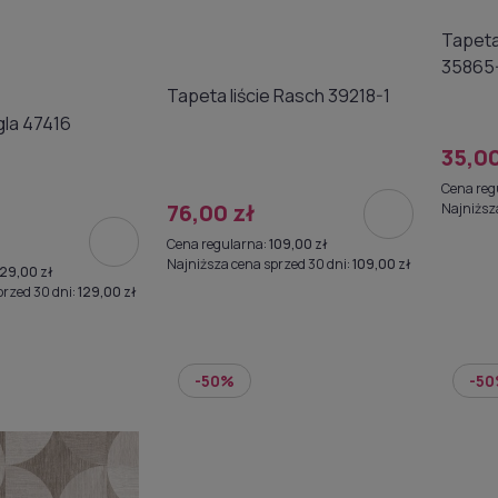
Tapeta
35865
Tapeta liście Rasch 39218-1
la 47416
35,00
Cena reg
76,00 zł
Najniższ
Cena regularna:
109,00 zł
Najniższa cena sprzed 30 dni:
109,00 zł
129,00 zł
przed 30 dni:
129,00 zł
-50%
-5