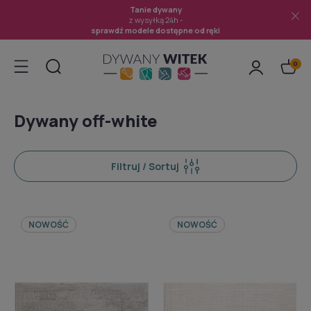
Tanie dywany
z wysyłką 24h -
sprawdź modele dostępne od ręki
Dywany off-white
Filtruj / Sortuj
NOWOŚĆ
NOWOŚĆ