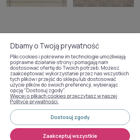
Dbamy o Twoją prywatność
Dywan wełniany Agnella
Dywan klasyczny 3D FD Lori
Agnus Lamberto biały
Wimi perła
Pliki cookies i pokrewne im technologie umożliwiają
(binding)
poprawne działanie strony i pomagają nam
dostosować ofertę do Twoich potrzeb. Możesz
zaakceptować wykorzystanie przez nas wszystkich
od 778,00 zł
od 248,00 zł
tych plików i przejść do sklepu lub dostosować
użycie plików do swoich preferencji, wybierając
opcję "Dostosuj zgody".
Więcej o plikach cookies przeczytasz w naszej
Polityce prywatności.
Dostosuj zgody
Zaakceptuj wszystkie