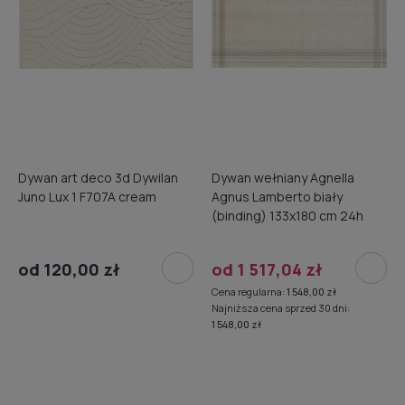
Dywan art deco 3d Dywilan
Dywan wełniany Agnella
Juno Lux 1 F707A cream
Agnus Lamberto biały
(binding) 133x180 cm 24h
od 120,00 zł
od 1 517,04 zł
Cena regularna:
1 548,00 zł
Najniższa cena sprzed 30 dni:
1 548,00 zł