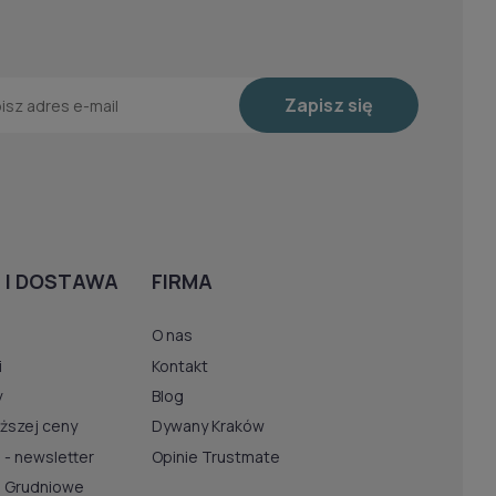
etypowych kształtów.
k.pl
Zapisz się
Decosun – zarówno w wersji jedno-, jak i dwutorowej.
a szyny dokładnie na wymiar. Nasze produkty pochodzą
tów ceniących funkcjonalność oraz wysoką jakość
 I DOSTAWA
FIRMA
O nas
i
Kontakt
y
Blog
iższej ceny
Dywany Kraków
 - newsletter
Opinie Trustmate
u Grudniowe