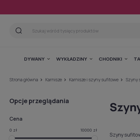
DYWANY
WYKŁADZINY
CHODNIKI
T
Strona główna
Karnisze
Karnisze i szyny sufitowe
Szyny 
Opcje przeglądania
Szyny
Cena
0
zł
10000
zł
Szyny sufito