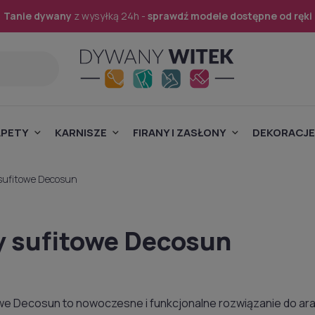
Tanie dywany
z wysyłką 24h -
sprawdź modele dostępne od ręki
APETY
KARNISZE
FIRANY I ZASŁONY
DEKORACJE
sufitowe Decosun
 sufitowe Decosun
we Decosun to nowoczesne i funkcjonalne rozwiązanie do ara