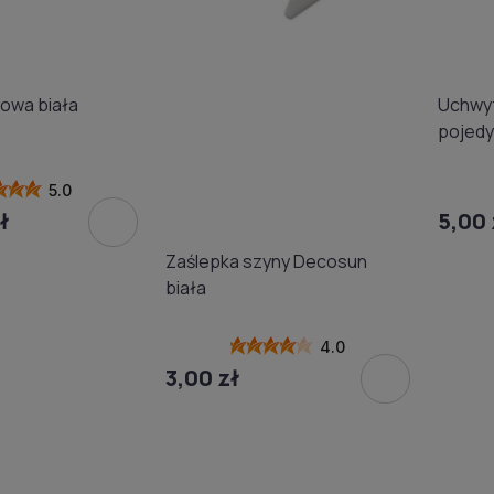
iowa biała
Uchwyt
pojedy
Decosu
5.0
ł
5,00 
Zaślepka szyny Decosun
biała
4.0
3,00 zł