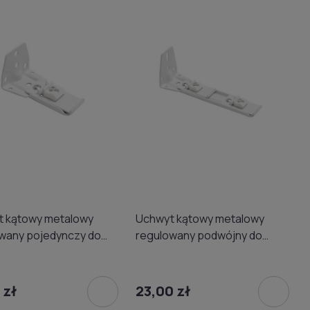
 kątowy metalowy
Uchwyt kątowy metalowy
wany pojedynczy do
regulowany podwójny do
Decosun biały
szyny Decosun biały
 zł
23,00 zł