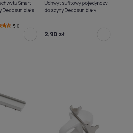
uchwytu Smart
Uchwyt sufitowy pojedynczy
ny Decosun biała
do szyny Decosun biały
5.0
2,90 zł