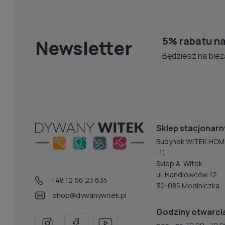
łączniki czy
Szyny suf
5% rabatu na
Newsletter
Będziesz na bież
W naszym skl
Oferujemy at
od sprawdzon
wykonania.
Sklep stacjonarn
Budynek WITEK HOM
-1)
Sklep A. Witek
ul. Handlowców 12
+48 12 66 23 635
32-085 Modlniczka
shop@dywanywitek.pl
Godziny otwarci