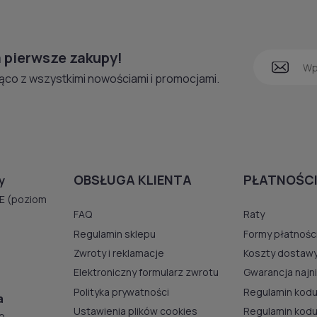
 łuki, które umożliwiają tworzenie systemów narożnych lub ni
itowe Decosun – sklep internetowy DywanyWite
 pierwsze zakupy!
ąco z wszystkimi nowościami i promocjami.
epie internetowym znajdziesz szeroki wybór szyn sufitowych 
rakcyjne ceny, fachowe doradztwo oraz możliwość zamówieni
ego producenta i cieszą się dużą popularnością wśród klien
OBSŁUGA KLIENTA
PŁATNOŚCI
y
E (poziom
FAQ
Raty
Regulamin sklepu
Formy płatnośc
Zwroty i reklamacje
Koszty dostaw
Elektroniczny formularz zwrotu
Gwarancja najn
Polityka prywatności
Regulamin kodu
a
Ustawienia plików cookies
Regulamin kod