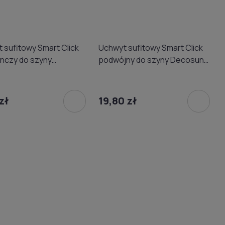
 sufitowy Smart Click
Uchwyt sufitowy Smart Click
nczy do szyny
podwójny do szyny Decosun
n biały
biały
zł
19,80 zł