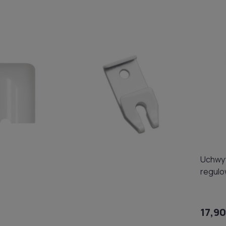
Uchwyt
regulo
szyny 
17,90