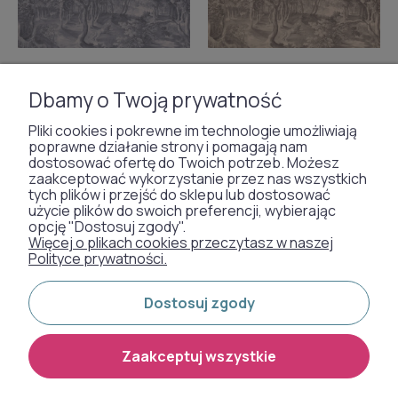
Dbamy o Twoją prywatność
Pliki cookies i pokrewne im technologie umożliwiają
poprawne działanie strony i pomagają nam
Tapeta Timeless Trees Blue
Tapeta Timeless Trees
dostosować ofertę do Twoich potrzeb. Możesz
Wallcolors
Beige Wallcolors
zaakceptować wykorzystanie przez nas wszystkich
tych plików i przejść do sklepu lub dostosować
użycie plików do swoich preferencji, wybierając
opcję "Dostosuj zgody".
od 837,00 zł
od 837,00 zł
Więcej o plikach cookies przeczytasz w naszej
Polityce prywatności.
Dostosuj zgody
1
2
3
4
5
...
16
Zaakceptuj wszystkie
Murale i fototapety na ścianę