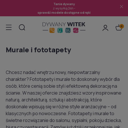
Tanie dywany
z wysyłką 24h -
sprawdź modele dostępne od ręki
Murale i fototapety
Chcesz nadać wnętrzu nowy, niepowtarzalny
charakter? Fototapety i murale to doskonały wybór dla
osób, które cenią sobie styl i efektowną dekorację na
ścianie. W naszej ofercie znajdziesz wzory inspirowane
naturą, architekturą, sztuką i abstrakcją, które
doskonale wpisują się w różne style aranżacyjne – od
klasycznych po nowoczesne. Fototapety i murale to
świetne rozwiązanie do salonu, sypialni, pokoju dziecka,
biura czy restauracji. Zamów już dziś i przekonaj się, jak