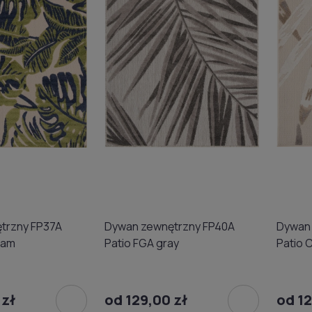
trzny FP37A
Dywan zewnętrzny FP40A
Dywan
eam
Patio FGA gray
Patio 
 zł
od 129,00 zł
od 12