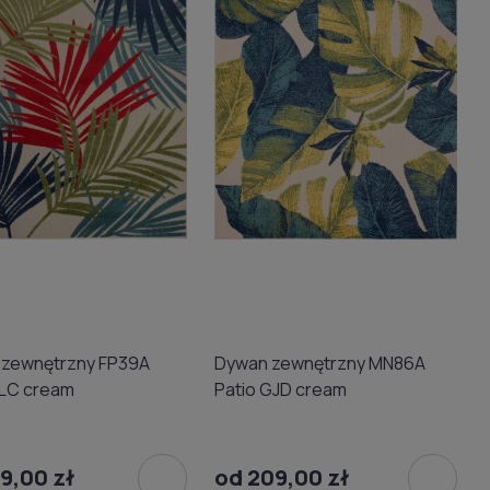
 zewnętrzny FP39A
Dywan zewnętrzny MN86A
FLC cream
Patio GJD cream
9,00 zł
od 209,00 zł