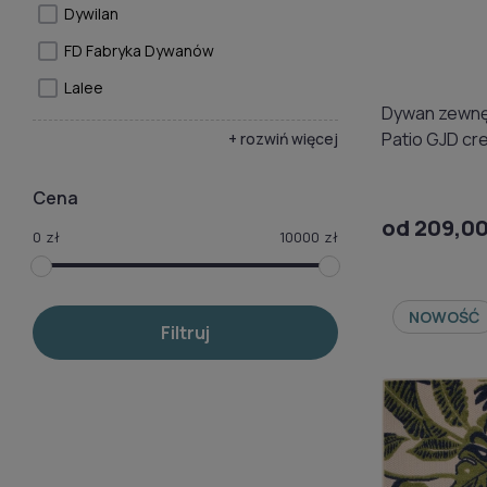
Dywilan
FD Fabryka Dywanów
Lalee
Dywan zewn
Patio GJD cr
+ rozwiń więcej
Cena
od 209,00
0
zł
10000
zł
NOWOŚĆ
Filtruj