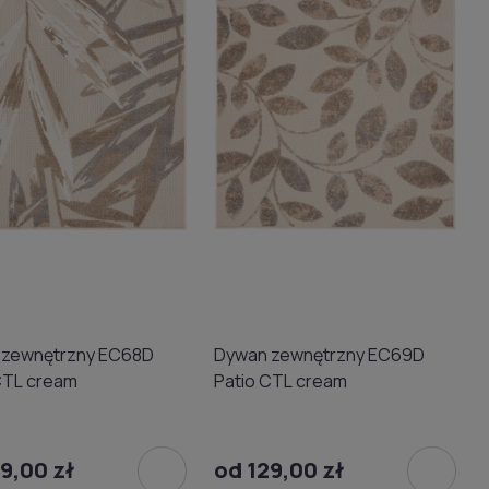
 zewnętrzny EC68D
Dywan zewnętrzny EC69D
CTL cream
Patio CTL cream
9,00 zł
od 129,00 zł