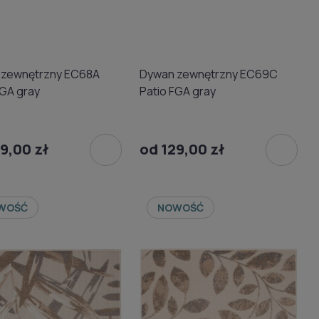
 zewnętrzny EC68A
Dywan zewnętrzny EC69C
FGA gray
Patio FGA gray
9,00 zł
od 129,00 zł
WOŚĆ
NOWOŚĆ