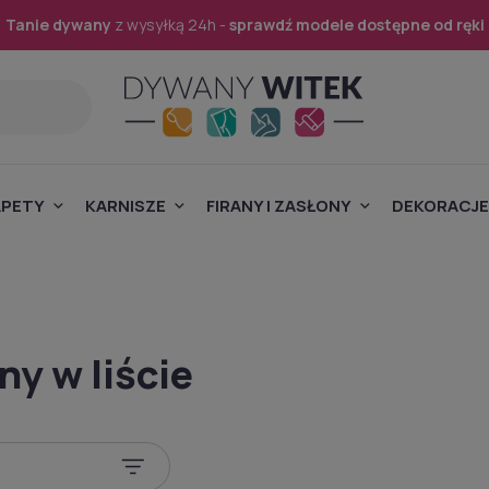
Tanie dywany
z wysyłką 24h -
sprawdź modele dostępne od ręki
APETY
KARNISZE
FIRANY I ZASŁONY
DEKORACJE
y w liście