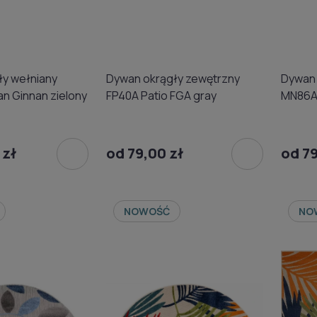
ły wełniany
Dywan okrągły zewętrzny
Dywan 
an Ginnan zielony
FP40A Patio FGA gray
MN86A 
 zł
od 79,00 zł
od 79
NOWOŚĆ
NO