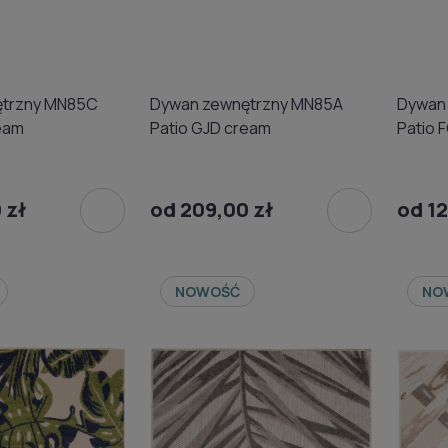
ętrzny MN85C
Dywan zewnętrzny MN85A
Dywan
eam
Patio GJD cream
Patio 
 zł
od 209,00 zł
od 12
NOWOŚĆ
NO