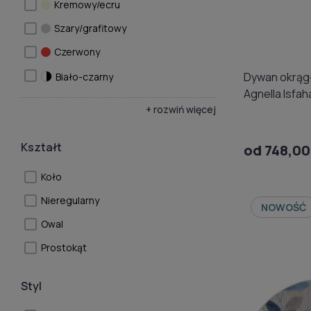
Kremowy/ecru
Szary/grafitowy
Czerwony
Dywan okrąg
Biało-czarny
Agnella Isfah
+ rozwiń więcej
Kształt
od 748,00
Koło
Nieregularny
NOWOŚĆ
Owal
Prostokąt
Styl