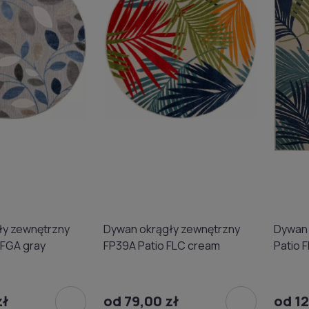
ły zewnętrzny
Dywan okrągły zewnętrzny
Dywan
 FGA gray
FP39A Patio FLC cream
Patio 
zł
od 79,00 zł
od 12