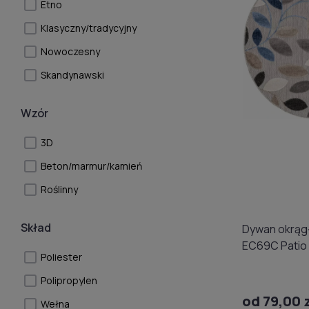
Etno
Klasyczny/tradycyjny
Nowoczesny
Skandynawski
Wzór
3D
Beton/marmur/kamień
Roślinny
Skład
Dywan okrąg
EC69C Patio
Poliester
Polipropylen
od 79,00 
Wełna