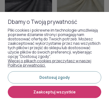
Dbamy o Twoją prywatność
Pliki cookies i pokrewne im technologie umożliwiają
poprawne działanie strony i pomagają nam
dostosować ofertę do Twoich potrzeb. Możesz
zaakceptować wykorzystanie przez nas wszystkich
tych plików i przejść do sklepu lub dostosować
użycie plików do swoich preferencji, wybierając
Firana etamina antracytowa
Firana etamina
opcję "Dostosuj zgody".
Więcej o plikach cookies przeczytasz w naszej
wys. 300 cm Gerster 11334
ciemnobeżowa wys. 300 cm
Polityce prywatności.
300 810
Gerster 11334 300 40
Dostosuj zgody
99,00 zł
99,00 zł
Zaakceptuj wszystkie