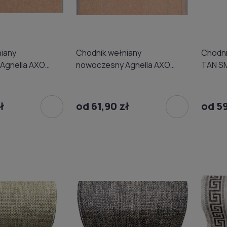
iany
Chodnik wełniany
Chodni
Agnella AXO
nowoczesny Agnella AXO
TAN S
beżowy 02
ł
od 61,90 zł
od 59