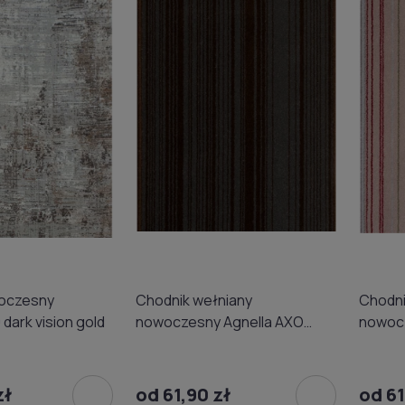
oczesny
Chodnik wełniany
Chodni
 dark vision gold
nowoczesny Agnella AXO
nowocz
zielony
zł
od 61,90 zł
od 61