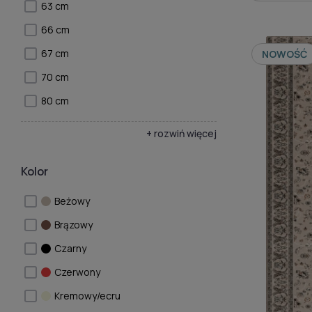
63 cm
66 cm
67 cm
NOWOŚĆ
70 cm
80 cm
+ rozwiń więcej
Kolor
Beżowy
Brązowy
Czarny
Czerwony
Kremowy/ecru