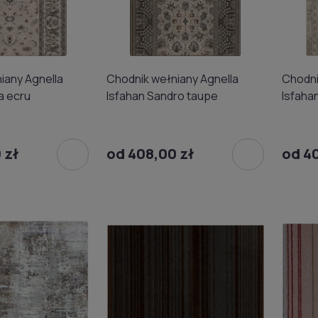
iany Agnella
Chodnik wełniany Agnella
Chodni
a ecru
Isfahan Sandro taupe
Isfaha
 zł
od 408,00 zł
od 4