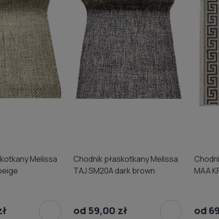
kotkany Melissa
Chodnik płaskotkany Melissa
Chodni
beige
TAJ SM20A dark brown
MAA KF
zł
od 59,00 zł
od 69