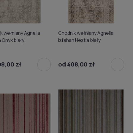
k wełniany Agnella
Chodnik wełniany Agnella
n Onyx biały
Isfahan Hestia biały
08,00 zł
od 408,00 zł