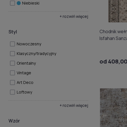
Niebieski
+ rozwiń więcej
Chodnik wełn
Styl
Isfahan Sanz
Nowoczesny
Klasyczny/tradycyjny
od 408,00
Orientalny
Vintage
Art Deco
Loftowy
+ rozwiń więcej
Wzór