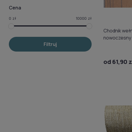
Cena
0
zł
10000
zł
Chodnik wełn
nowoczesny 
Filtruj
beżowy 01
od 61,90 z