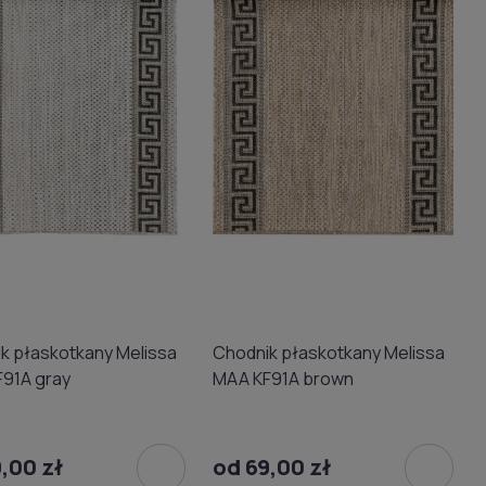
k płaskotkany Melissa
Chodnik płaskotkany Melissa
91A gray
MAA KF91A brown
,00 zł
od 69,00 zł