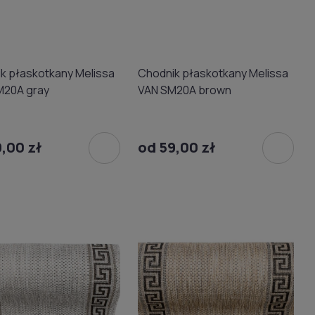
k płaskotkany Melissa
Chodnik płaskotkany Melissa
M20A gray
VAN SM20A brown
,00 zł
od 59,00 zł