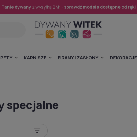
Tanie dywany
z wysyłką 24h -
sprawdź modele dostępne od ręki
APETY
KARNISZE
FIRANY I ZASŁONY
DEKORACJE
 specjalne