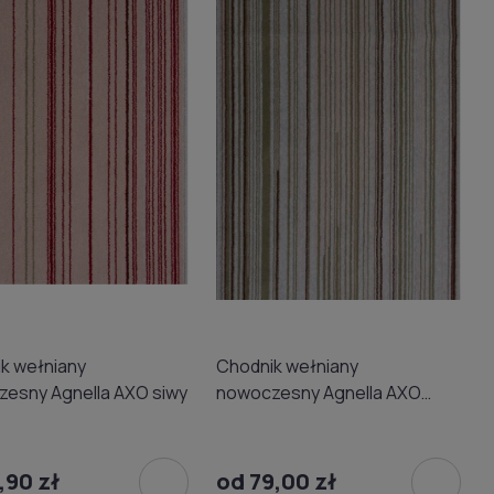
k wełniany
Chodnik wełniany
esny Agnella AXO siwy
nowoczesny Agnella AXO
niebieski
,90 zł
od 79,00 zł