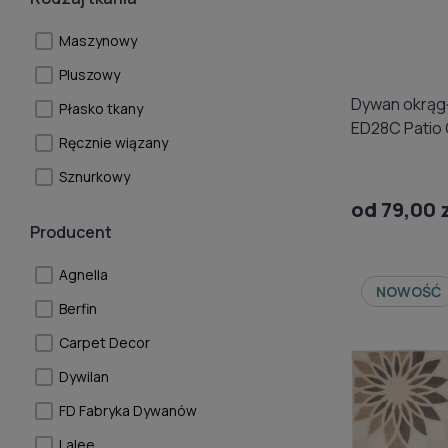
Maszynowy
Pluszowy
Dywan okrąg
Płasko tkany
ED28C Patio
Ręcznie wiązany
Sznurkowy
od 79,00 
Producent
Agnella
NOWOŚĆ
Berfin
Carpet Decor
Dywilan
FD Fabryka Dywanów
Lalee