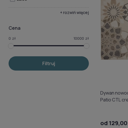
+ rozwiń więcej
Cena
0
zł
10000
zł
Filtruj
Dywan nowo
Patio CTL c
od 129,00