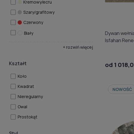
Kremowy/ecru
Szary/grafitowy
Czerwony
Dywan wełnia
Biały
Isfahan Rene
+ rozwiń więcej
Kształt
od 1 018,0
Koło
Kwadrat
NOWOŚĆ
Nieregularny
Owal
Prostokąt
Styl