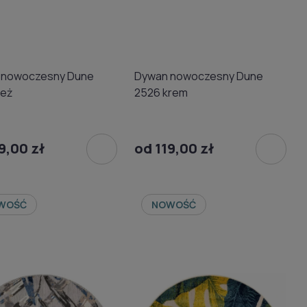
 nowoczesny Dune
Dywan nowoczesny Dune
beż
2526 krem
9,00 zł
od 119,00 zł
WOŚĆ
NOWOŚĆ