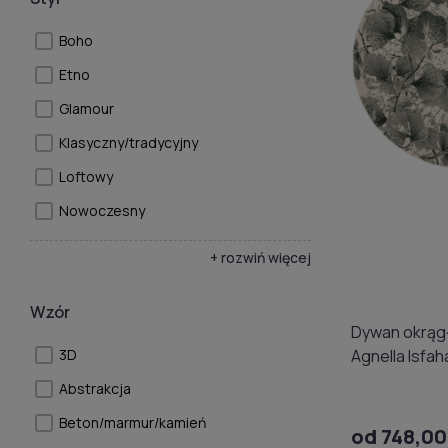
Boho
Etno
Glamour
Klasyczny/tradycyjny
Loftowy
Nowoczesny
+ rozwiń więcej
Wzór
Dywan okrąg
Agnella Isfah
3D
Abstrakcja
Beton/marmur/kamień
od 748,00