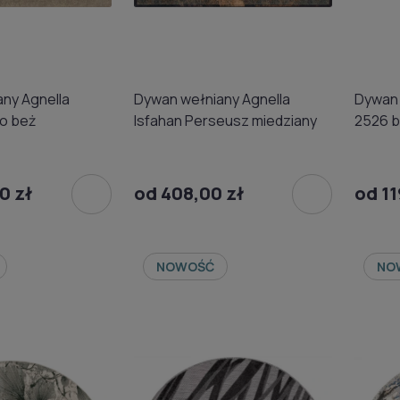
ny Agnella
Dywan wełniany Agnella
Dywan
o beż
Isfahan Perseusz miedziany
2526 
0 zł
od 408,00 zł
od 11
NOWOŚĆ
NO