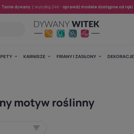
Tanie dywany
z wysyłką 24h -
sprawdź modele dostępne od ręki
APETY
KARNISZE
FIRANY I ZASŁONY
DEKORACJE
ny motyw roślinny