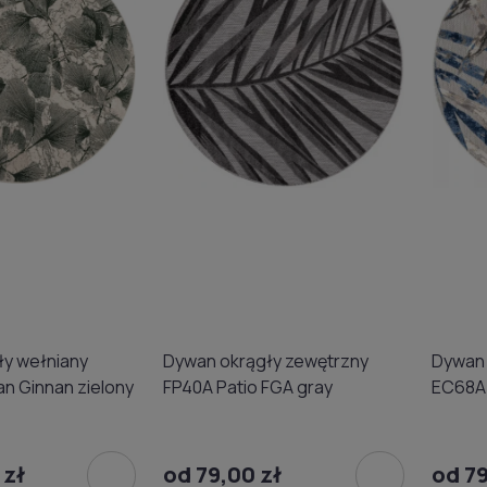
ły wełniany
Dywan okrągły zewętrzny
Dywan 
an Ginnan zielony
FP40A Patio FGA gray
EC68A 
 zł
od 79,00 zł
od 79