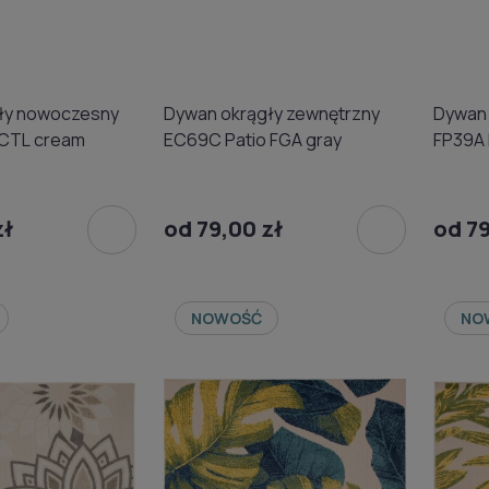
ły nowoczesny
Dywan okrągły zewnętrzny
Dywan 
 CTL cream
EC69C Patio FGA gray
FP39A 
zł
od 79,00 zł
od 79
NOWOŚĆ
NO