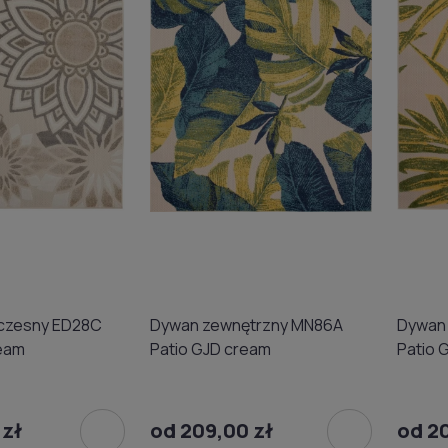
czesny ED28C
Dywan zewnętrzny MN86A
Dywan
ream
Patio GJD cream
Patio 
 zł
od 209,00 zł
od 2