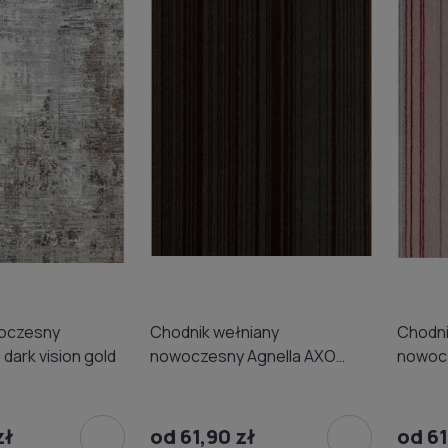
oczesny
Chodnik wełniany
Chodni
 dark vision gold
nowoczesny Agnella AXO
nowocz
zielony
zł
od 61,90 zł
od 61