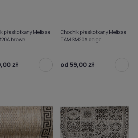
k płaskotkany Melissa
Chodnik płaskotkany Melissa
M20A brown
TAM SM20A beige
,00 zł
od 59,00 zł