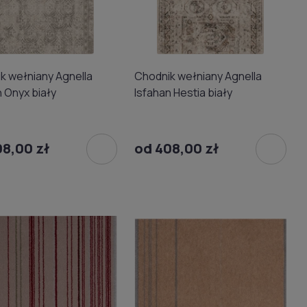
k wełniany Agnella
Chodnik wełniany Agnella
n Onyx biały
Isfahan Hestia biały
08,00 zł
od 408,00 zł