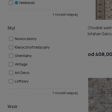
Niebieski
+ rozwiń więcej
Chodnik wełn
Styl
Isfahan Sanz
Nowoczesny
Klasyczny/tradycyjny
od 408,00
Orientalny
Vintage
Art Deco
Loftowy
+ rozwiń więcej
Wzór