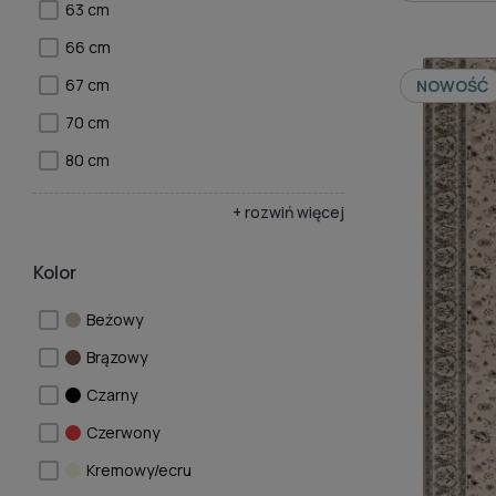
63 cm
66 cm
67 cm
NOWOŚĆ
70 cm
80 cm
+ rozwiń więcej
Kolor
Beżowy
Brązowy
Czarny
Czerwony
Kremowy/ecru