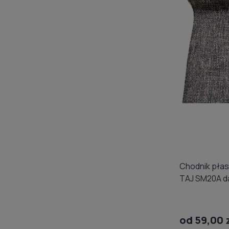
Chodnik płas
TAJ SM20A d
od 59,00 