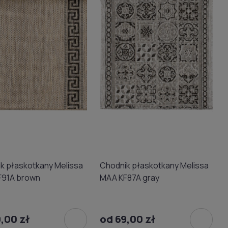
k płaskotkany Melissa
Chodnik płaskotkany Melissa
F91A brown
MAA KF87A gray
,00 zł
od 69,00 zł