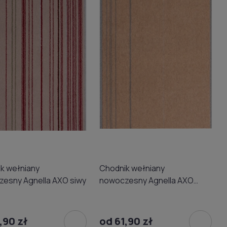
k wełniany
Chodnik wełniany
esny Agnella AXO siwy
nowoczesny Agnella AXO
beżowy 01
,90 zł
od 61,90 zł