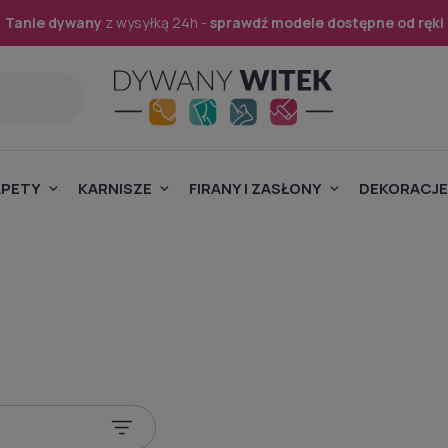
Tanie dywany
z wysyłką 24h -
sprawdź modele dostępne od ręki
APETY
KARNISZE
FIRANY I ZASŁONY
DEKORACJE