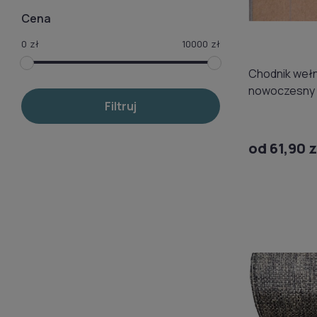
Cena
0
zł
10000
zł
Chodnik wełn
nowoczesny 
Filtruj
beżowy 02
od 61,90 z