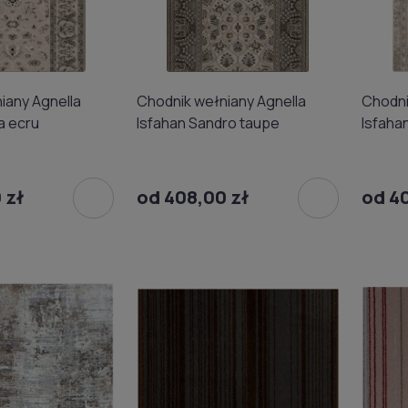
iany Agnella
Chodnik wełniany Agnella
Chodni
a ecru
Isfahan Sandro taupe
Isfaha
 zł
od 408,00 zł
od 4