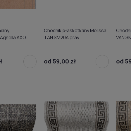
iany
Chodnik płaskotkany Melissa
Chodni
Agnella AXO
TAN SM20A gray
VAN S
ł
od 59,00 zł
od 59