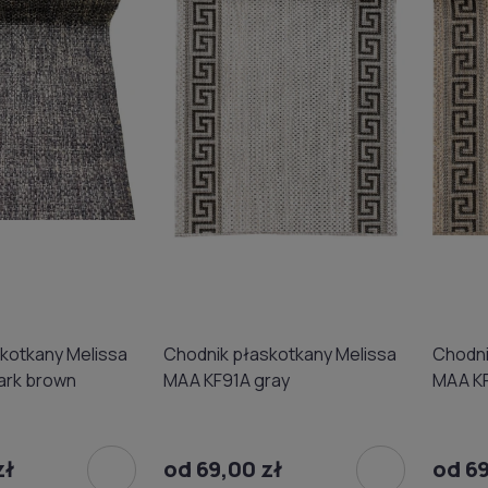
kotkany Melissa
Chodnik płaskotkany Melissa
Chodni
ark brown
MAA KF91A gray
MAA K
zł
od 69,00 zł
od 69