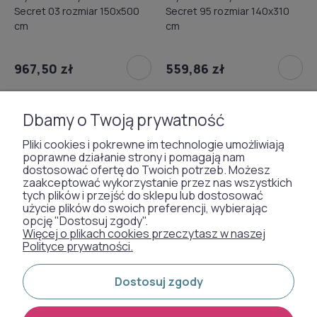
Secret 03 rozmiar 150x500
Secret 95 rozmiar 140x310
cm
cm
967,50 zł
559,86 zł
Dbamy o Twoją prywatność
1
2
Pliki cookies i pokrewne im technologie umożliwiają
poprawne działanie strony i pomagają nam
dostosować ofertę do Twoich potrzeb. Możesz
Wykładziny dywanowe - wyprzedaż
zaakceptować wykorzystanie przez nas wszystkich
tych plików i przejść do sklepu lub dostosować
użycie plików do swoich preferencji, wybierając
Nasza oferta tanich wykładzin dywanowych została
opcję "Dostosuj zgody".
stworzona z myślą o osobach poszukujących wysokiej
Więcej o plikach cookies przeczytasz w naszej
Polityce prywatności.
jakości wykładzin dywanowych, które nie obciążą
nadmiernie budżetu. Mamy nadzieję, że w naszym
sklepie znajdziesz wykładzinę, dzięki której Twój
Dostosuj zgody
dom stanie się bardziej komfortowy i stylowy.