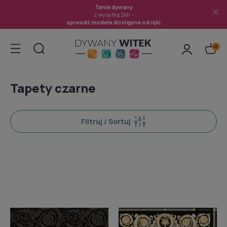
Tanie dywany
z wysyłką 24h -
sprawdź modele dostępne od ręki
Tapety czarne
Filtruj / Sortuj