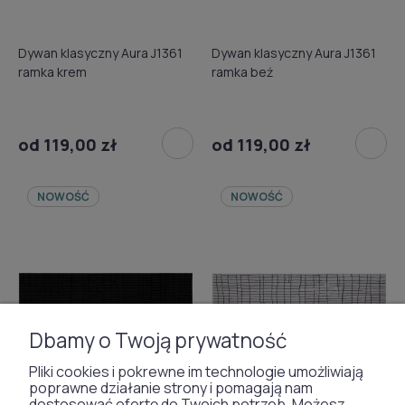
Dywan klasyczny Aura J1361
Dywan klasyczny Aura J1361
ramka krem
ramka beż
od 119,00 zł
od 119,00 zł
NOWOŚĆ
NOWOŚĆ
Dbamy o Twoją prywatność
Pliki cookies i pokrewne im technologie umożliwiają
poprawne działanie strony i pomagają nam
dostosować ofertę do Twoich potrzeb. Możesz