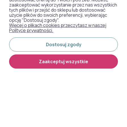
zaakceptować wykorzystanie przez nas wszystkich
tych plików i przejść do sklepu lub dostosować
użycie plików do swoich preferencji, wybierając
opcję "Dostosuj zgody".
Więcej o plikach cookies przeczytasz w naszej
Polityce prywatności.
Dostosuj zgody
Zaakceptuj wszystkie
Dywan skandynawski Aura
Dywan skandynawski Aura
J1852A linie czarny/antracyt
J1852A linie szary
od 119,00 zł
od 119,00 zł
NOWOŚĆ
NOWOŚĆ