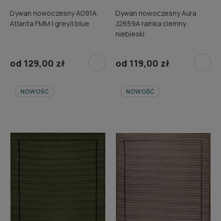
Dywan nowoczesny A091A
Dywan nowoczesny Aura
Atlanta FMM l.grey/l.blue
J2659A ramka ciemny
niebieski
od 129,00 zł
od 119,00 zł
NOWOŚĆ
NOWOŚĆ