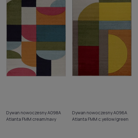
Dywan nowoczesny A098A
Dywan nowoczesny A096A
Atlanta FMM cream/navy
Atlanta FMM c.yellow/green