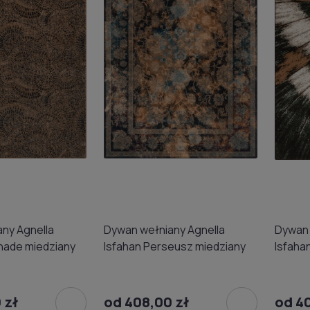
ny Agnella
Dywan wełniany Agnella
Dywan 
nade miedziany
Isfahan Perseusz miedziany
Isfaha
czeko
 zł
od 408,00 zł
od 4