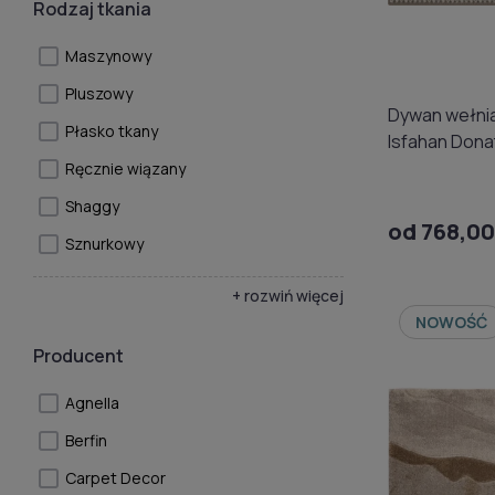
Rodzaj tkania
Maszynowy
Pluszowy
Dywan wełnia
Płasko tkany
Isfahan Dona
Ręcznie wiązany
Shaggy
od 768,00
Sznurkowy
+ rozwiń więcej
NOWOŚĆ
Producent
Agnella
Berfin
Carpet Decor