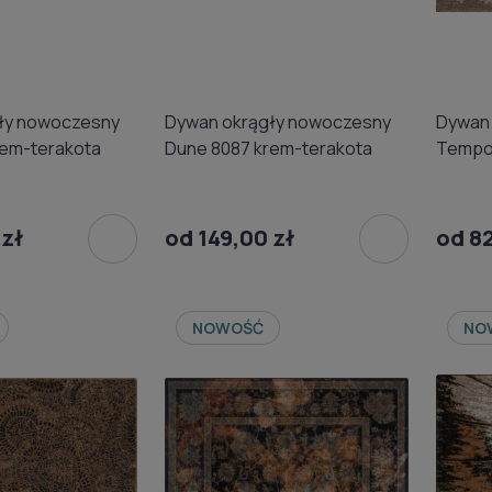
ły nowoczesny
Dywan okrągły nowoczesny
Dywan 
rem-terakota
Dune 8087 krem-terakota
Tempo 
(bindi
 zł
od 149,00 zł
od 82
NOWOŚĆ
NO