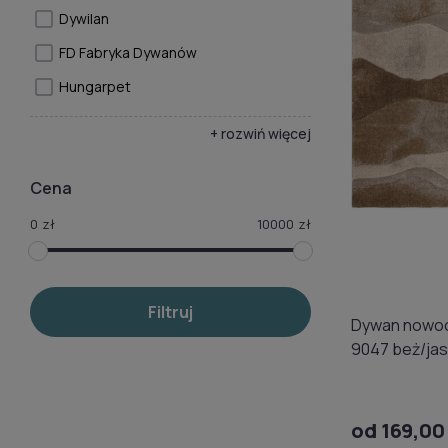
Dywilan
FD Fabryka Dywanów
Hungarpet
+ rozwiń więcej
Cena
0
zł
10000
zł
Filtruj
Dywan nowoc
9047 beż/jas
od 169,00