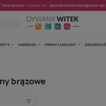
Tanie dywany
z wysyłką 24h -
sprawdź modele dostępne od ręki
APETY
KARNISZE
FIRANY I ZASŁONY
DEKORACJE
ny brązowe