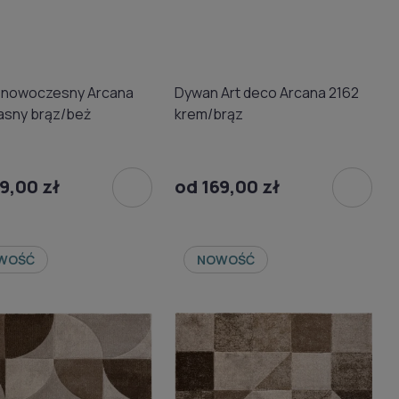
 nowoczesny Arcana
Dywan Art deco Arcana 2162
asny brąz/beż
krem/brąz
9,00 zł
od 169,00 zł
WOŚĆ
NOWOŚĆ