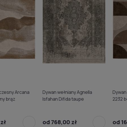
zesny Arcana
Dywan wełniany Agnella
Dywan
ny brąz
Isfahan Difida taupe
2232 b
 zł
od 768,00 zł
od 16