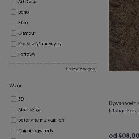
Art Deco
Boho
Etno
Glamour
Klasyczny/tradycyjny
Loftowy
+ rozwiń więcej
Wzór
3D
Dywan wełnia
Abstrakcja
Isfahan Sere
Beton/marmur/kamień
Chmurki/gwiazdy
od 408,00