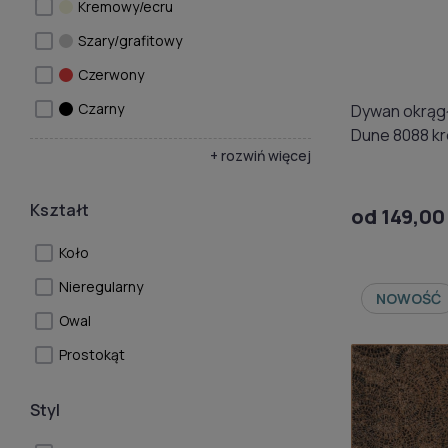
Kremowy/ecru
Szary/grafitowy
Czerwony
Czarny
Dywan okrąg
Dune 8088 k
+ rozwiń więcej
Kształt
od 149,00
Koło
Nieregularny
NOWOŚĆ
Owal
Prostokąt
Styl