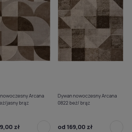
 nowoczesny Arcana
Dywan nowoczesny Arcana
eż/jasny brąz
0822 beż/ brąz
9,00 zł
od 169,00 zł