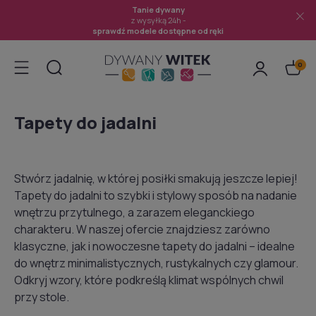
Tanie dywany
z wysyłką 24h -
sprawdź modele dostępne od ręki
Tapety do jadalni
Stwórz jadalnię, w której posiłki smakują jeszcze lepiej!
Tapety do jadalni to szybki i stylowy sposób na nadanie
wnętrzu przytulnego, a zarazem eleganckiego
charakteru. W naszej ofercie znajdziesz zarówno
klasyczne, jak i nowoczesne tapety do jadalni – idealne
do wnętrz minimalistycznych, rustykalnych czy glamour.
Odkryj wzory, które podkreślą klimat wspólnych chwil
przy stole.