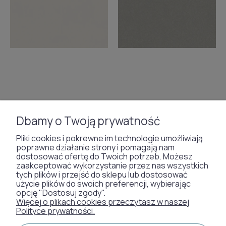
Dbamy o Twoją prywatność
Tapeta jak tkanina 36467
Tapeta z motywem
Marburg Whisper
geometrycznym 36453
Pliki cookies i pokrewne im technologie umożliwiają
Marburg Whisper
poprawne działanie strony i pomagają nam
dostosować ofertę do Twoich potrzeb. Możesz
zaakceptować wykorzystanie przez nas wszystkich
119,00 zł
119,00 zł
tych plików i przejść do sklepu lub dostosować
użycie plików do swoich preferencji, wybierając
opcję "Dostosuj zgody".
Więcej o plikach cookies przeczytasz w naszej
Polityce prywatności.