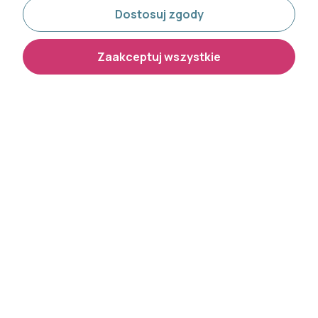
Dostosuj zgody
Zaakceptuj wszystkie
Tapeta z motywem
Tapeta z motywem
geometrycznym 36452
geometrycznym 36451