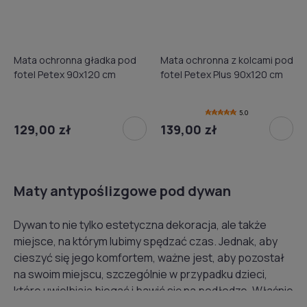
Mata ochronna gładka pod
Mata ochronna z kolcami pod
fotel Petex 90x120 cm
fotel Petex Plus 90x120 cm
5.0
129,00 zł
139,00 zł
Maty antypoślizgowe pod dywan
Dywan to nie tylko estetyczna dekoracja, ale także
miejsce, na którym lubimy spędzać czas. Jednak, aby
cieszyć się jego komfortem, ważne jest, aby pozostał
na swoim miejscu, szczególnie w przypadku dzieci,
które uwielbiają biegać i bawić się na podłodze. Właśnie