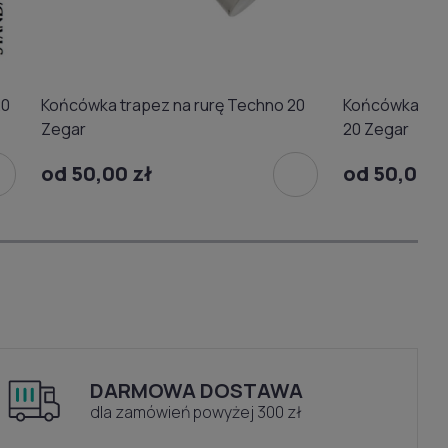
20
Końcówka trapez na rurę Techno 20
Końcówka tra
Zegar
20 Zegar
od 50,00 zł
od 50,00 z
DARMOWA DOSTAWA
dla zamówień powyżej 300 zł