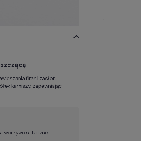
arszczącą
wieszania firan i zasłon
ółek karniszy, zapewniając
ł: tworzywo sztuczne