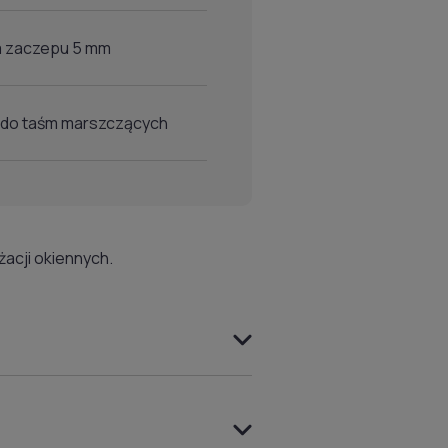
a zaczepu 5 mm
 do taśm marszczących
acji okiennych.