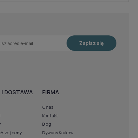
Zapisz się
 I DOSTAWA
FIRMA
O nas
i
Kontakt
y
Blog
iższej ceny
Dywany Kraków