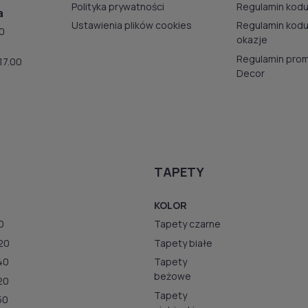
Polityka prywatności
Regulamin kodu
a
Ustawienia plików cookies
Regulamin kod
00
okazje
Regulamin prom
17.00
Decor
TAPETY
KOLOR
0
Tapety czarne
20
Tapety białe
40
Tapety
beżowe
20
Tapety
50