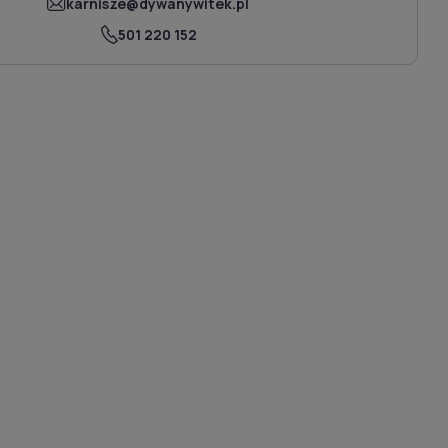
karnisze@dywanywitek.pl
501 220 152