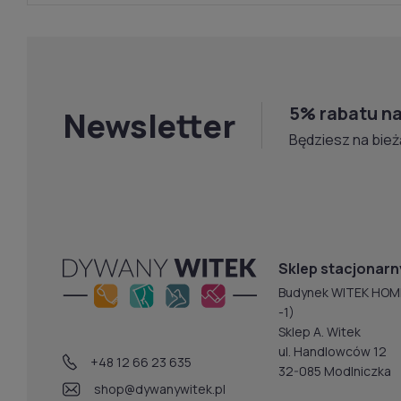
5% rabatu na
Newsletter
Będziesz na bież
Sklep stacjonarn
Budynek WITEK HOM
-1)
Sklep A. Witek
ul. Handlowców 12
+48 12 66 23 635
32-085 Modlniczka
shop@dywanywitek.pl