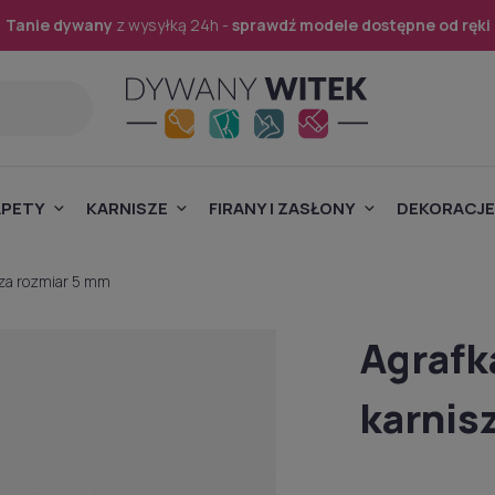
Tanie dywany
z wysyłką 24h -
sprawdź modele dostępne od ręki
APETY
KARNISZE
FIRANY I ZASŁONY
DEKORACJE
sza rozmiar 5 mm
Agrafk
karnis