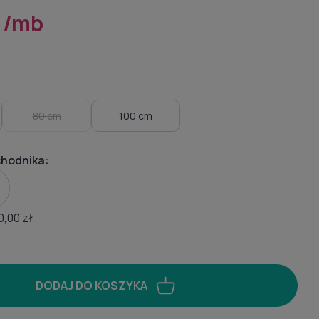
ł
/mb
80 cm
100 cm
chodnika:
0,00 zł
DODAJ DO KOSZYKA