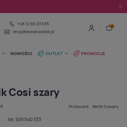
+48 12 66 23 635
shop@dywanywitek.pl
NOWOŚCI
OUTLET
PROMOCJE
k Cosi szary
Producent:
Berfin Dywany
.0
tel. 509 540 333