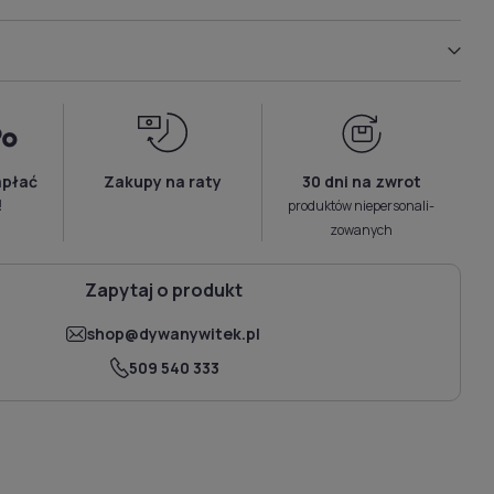
apłać
Zakupy na raty
30 dni na zwrot
!
produktów niepersonali­
zowanych
Zapytaj o produkt
shop@dywanywitek.pl
509 540 333