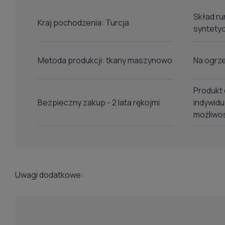
Skład r
Kraj pochodzenia: Turcja
syntety
Metoda produkcji: tkany maszynowo
Na ogrz
Produkt 
Bezpieczny zakup - 2 lata rękojmi
indywidu
możliwo
Uwagi dodatkowe: