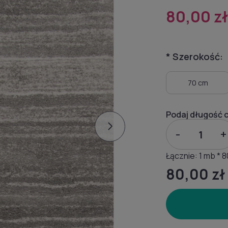
80,00 z
*
Szerokość:
70 cm
Podaj długość 
-
+
Łącznie:
1
mb *
8
80,00 zł