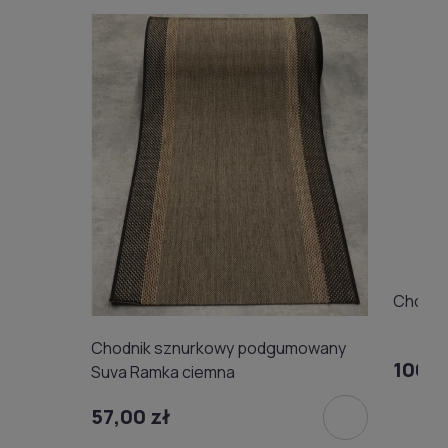
Chodni
Chodnik sznurkowy podgumowany
100,9
Suva Ramka ciemna
57,00 zł