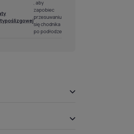
, aby
zapobiec
aty
przesuwaniu
typoślizgowej
się chodnika
po podłodze