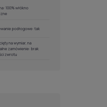
una: 100% włókno
czne
ewanie podłogowe: tak
cięty na wymiar, na
alne zamówienie: brak
ści zwrotu