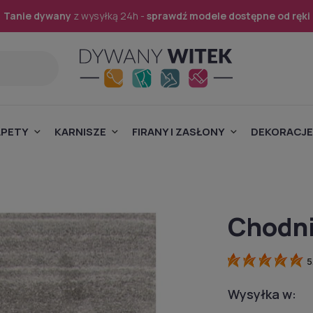
Tanie dywany
z wysyłką 24h -
sprawdź modele dostępne od ręki
APETY
KARNISZE
FIRANY I ZASŁONY
DEKORACJE
Chodni
5
Wysyłka w: