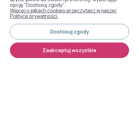
opcję "Dostosuj zgody".
TAPETY
Więcej o plikach cookies przeczytasz w naszej
Polityce prywatności.
SZTUCZNA TRAWA
Dostosuj zgody
WYKŁADZINY DYWANOWE
Zaakceptuj wszystkie
Otrzymaliśmy
odznakę od naszych
klientów:
Metody płatności:
Dostawa: