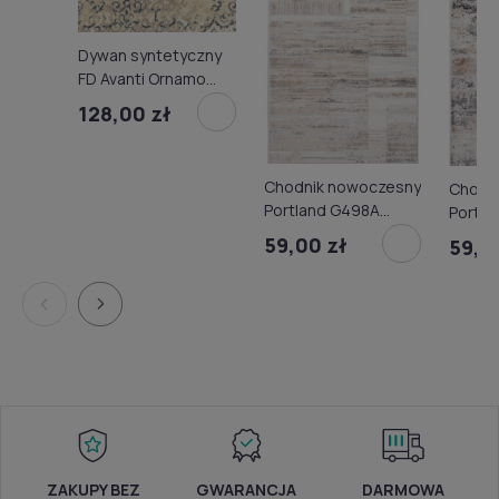
Dywan syntetyczny
FD Avanti Ornamo
beż
128,00 zł
Chodnik nowoczesny
Chodn
Portland G498A
Portla
white/d.vizon
white/
59,00 zł
59,0
ZAKUPY BEZ
GWARANCJA
DARMOWA