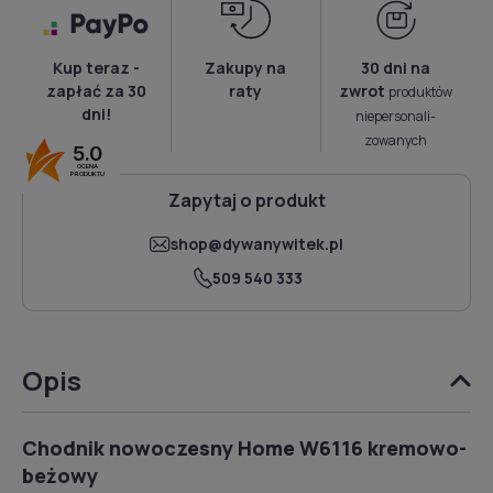
Kup teraz -
Zakupy na
30 dni na
zapłać za 30
raty
zwrot
produktów
dni!
niepersonali­
zowanych
5.0
OCENA
PRODUKTU
Zapytaj o produkt
shop@dywanywitek.pl
509 540 333
Opis
Chodnik nowoczesny Home W6116 kremowo-
beżowy