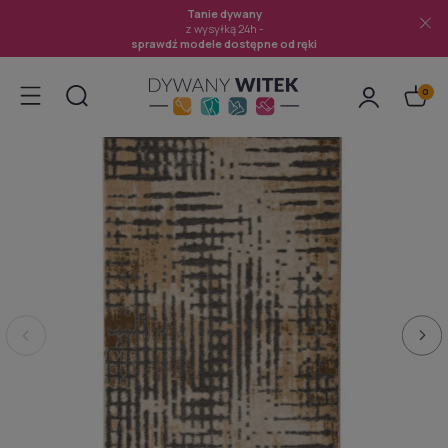
Tanie dywany
z wysyłką 24h -
sprawdź modele dostępne od ręki