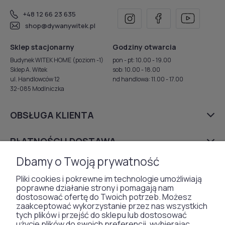
+48 12 66 23 635
shop@dywanywitek.pl
Sklep stacjonarny
Godziny otwarcia
Budynek WITEK HOME (poziom -1)
pon - pt: 10.00 - 19.00
Sklep A. Witek
sob: 10.00 - 18.00
ul. Handlowców 12
nd handlowa: 11.00 - 17.00
32-085 Modlniczka
OBSŁUGA KLIENTA
PŁATNOŚCI I DOSTAWA
Dbamy o Twoją prywatność
FIRMA
Pliki cookies i pokrewne im technologie umożliwiają
poprawne działanie strony i pomagają nam
dostosować ofertę do Twoich potrzeb. Możesz
zaakceptować wykorzystanie przez nas wszystkich
DYWANY
tych plików i przejść do sklepu lub dostosować
użycie plików do swoich preferencji, wybierając