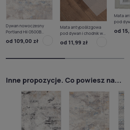
Mata an
pod dyw
Dywan nowoczesny
Mata antypoślizgowa
szt.
od 15,
Portland Hil G500B
pod dywan i chodnik w
white/d_blue
rolce
od 109,00 zł
od 11,99 zł
Inne propozycje. Co powiesz na...