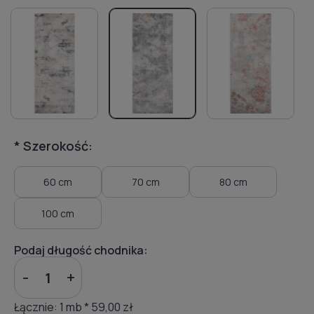
*
Szerokość:
60 cm
70 cm
80 cm
100 cm
Podaj długość chodnika:
-
+
Łącznie:
1
mb *
59,00 zł