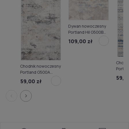
Dywan nowoczesny
Portland Hil G500B
white/d_blue
109,00 zł
Chodn
Chodnik nowoczesny
Portland G
Portland G500A
white/
59,0
white/d.vizon
59,00 zł