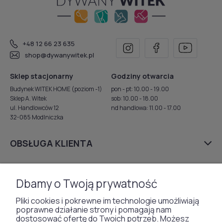
+48 12 66 23 635
shop@dywanywitek.pl
Sklep stacjonarny
Godziny otwarcia
Budynek WITEK HOME (poziom -1)
pon - pt: 10.00 - 19.00
Sklep A. Witek
sob: 10.00 - 18.00
ul. Handlowców 12
nd handlowa: 11.00 - 17.00
32-085 Modlniczka
OBSŁUGA KLIENTA
PŁATNOŚCI I DOSTAWA
Dbamy o Twoją prywatność
FIRMA
Pliki cookies i pokrewne im technologie umożliwiają
poprawne działanie strony i pomagają nam
dostosować ofertę do Twoich potrzeb. Możesz