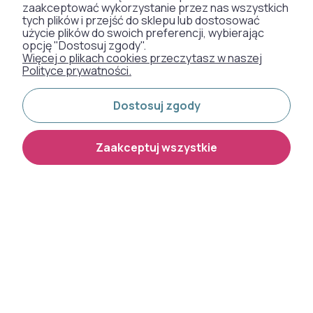
zaakceptować wykorzystanie przez nas wszystkich
DYWANY
tych plików i przejść do sklepu lub dostosować
użycie plików do swoich preferencji, wybierając
opcję "Dostosuj zgody".
TAPETY
Więcej o plikach cookies przeczytasz w naszej
Polityce prywatności.
SZTUCZNA TRAWA
Dostosuj zgody
WYKŁADZINY DYWANOWE
Zaakceptuj wszystkie
Otrzymaliśmy
odznakę od naszych
klientów:
Metody płatności: