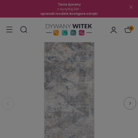
Tanie dywany
z wysyłką 24h -
sprawdź modele dostępne od ręki