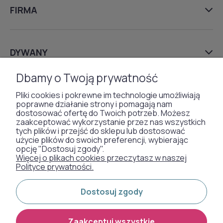
FIRMA
DYWANY
Dbamy o Twoją prywatność
TAPETY
Pliki cookies i pokrewne im technologie umożliwiają
poprawne działanie strony i pomagają nam
SZTUCZNA TRAWA
dostosować ofertę do Twoich potrzeb. Możesz
zaakceptować wykorzystanie przez nas wszystkich
WYKŁADZINY DYWANOWE
tych plików i przejść do sklepu lub dostosować
użycie plików do swoich preferencji, wybierając
opcję "Dostosuj zgody".
Więcej o plikach cookies przeczytasz w naszej
Polityce prywatności.
Otrzymaliśmy
odznakę od naszych
Dostosuj zgody
klientów:
Zaakceptuj wszystkie