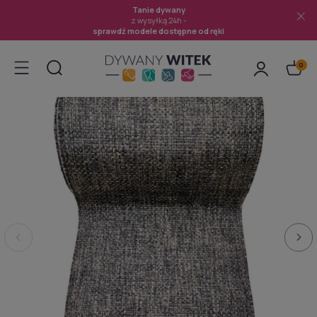
Tanie dywany
z wysyłką 24h -
sprawdź modele dostępne od ręki