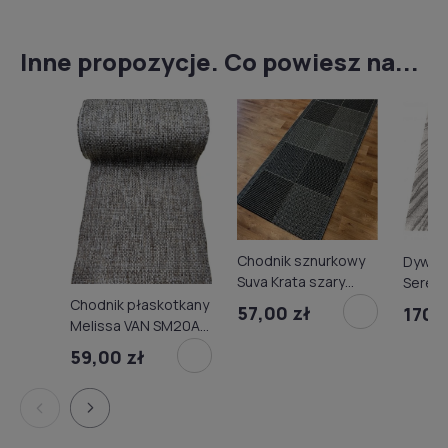
Inne propozycje. Co powiesz na...
Chodnik sznurkowy
Dywan
Suva Krata szary
Sereni
podgumowany
Chodnik płaskotkany
57,00 zł
170,
Melissa VAN SM20A
brown
59,00 zł