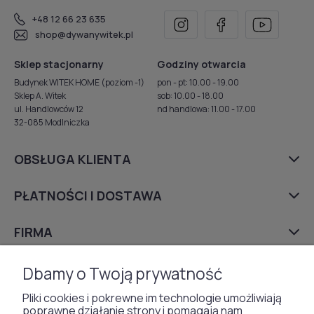
+48 12 66 23 635
shop@dywanywitek.pl
Sklep stacjonarny
Godziny otwarcia
Budynek WITEK HOME (poziom -1)
pon - pt: 10.00 - 19.00
Sklep A. Witek
sob: 10.00 - 18.00
ul. Handlowców 12
nd handlowa: 11.00 - 17.00
32-085 Modlniczka
OBSŁUGA KLIENTA
PŁATNOŚCI I DOSTAWA
FIRMA
Dbamy o Twoją prywatność
DYWANY
Pliki cookies i pokrewne im technologie umożliwiają
poprawne działanie strony i pomagają nam