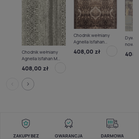
Chodnik wełniany
Dywan
Agnella Isfahan
nowoc
Temis piaskowy
Isfaha
408,00 zł
Chodnik wełniany
408,
piask
Agnella Isfahan M
Ladan antracyt
408,00 zł
ZAKUPY BEZ
GWARANCJA
DARMOWA