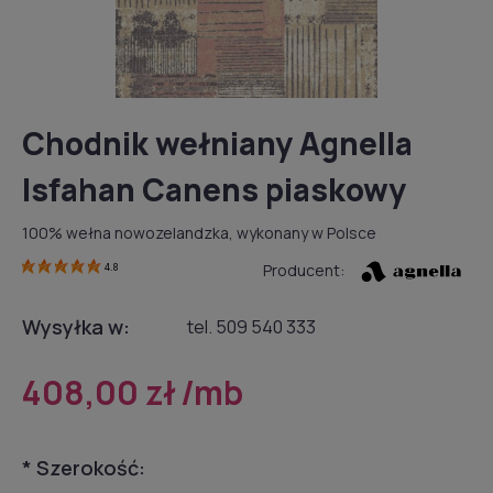
Chodnik wełniany Agnella
Isfahan Canens piaskowy
100% wełna nowozelandzka, wykonany w Polsce
Producent:
4.8
Wysyłka w:
tel. 509 540 333
408,00 zł
/mb
*
Szerokość: