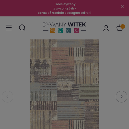
Tanie dywany
z wysyłką 24h -
sprawdź modele dostępne od ręki