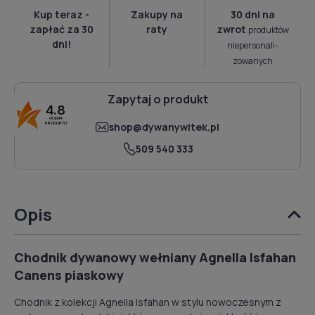
Kup teraz -
Zakupy na
30 dni na
zapłać za 30
raty
zwrot
produktów
dni!
niepersonali­
zowanych
Zapytaj o produkt
4.8
OCENA
shop@dywanywitek.pl
PRODUKTU
509 540 333
Opis
Chodnik dywanowy wełniany Agnella Isfahan
Canens piaskowy
Chodnik z kolekcji Agnella Isfahan w stylu nowoczesnym z