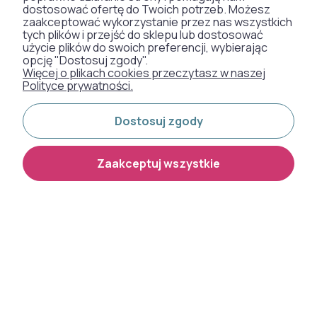
dostosować ofertę do Twoich potrzeb. Możesz
TAPETY
zaakceptować wykorzystanie przez nas wszystkich
tych plików i przejść do sklepu lub dostosować
użycie plików do swoich preferencji, wybierając
opcję "Dostosuj zgody".
SZTUCZNA TRAWA
Więcej o plikach cookies przeczytasz w naszej
Polityce prywatności.
WYKŁADZINY DYWANOWE
Dostosuj zgody
Otrzymaliśmy
Zaakceptuj wszystkie
odznakę od naszych
klientów:
Metody płatności:
Dostawa: