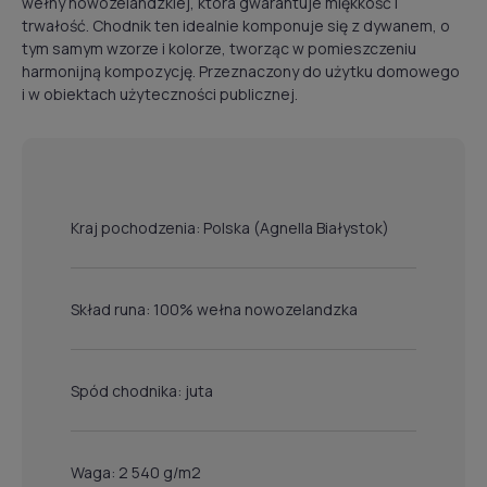
wełny nowozelandzkiej, która gwarantuje miękkość i
trwałość. Chodnik ten idealnie komponuje się z dywanem, o
tym samym wzorze i kolorze, tworząc w pomieszczeniu
harmonijną kompozycję. Przeznaczony do użytku domowego
i w obiektach użyteczności publicznej.
Kraj pochodzenia: Polska (Agnella Białystok)
Skład runa: 100% wełna nowozelandzka
Spód chodnika: juta
Waga: 2 540 g/m2