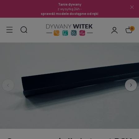
Tanie dywany
z wysyłką 24h -
sprawdź modele dostępne od ręki