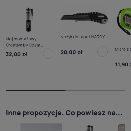
Nożyk do tapet HARDY
Klej montażowy
Creativa by Cezar
Miara z 
kartusz 300ml
20,00 zł
32,00 zł
11,90 
Inne propozycje. Co powiesz na...