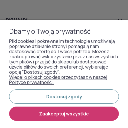
DYWANY
Dbamy o Twoją prywatność
TAPETY
Pliki cookies i pokrewne im technologie umożliwiają
poprawne działanie strony i pomagają nam
dostosować ofertę do Twoich potrzeb. Możesz
SZTUCZNA TRAWA
zaakceptować wykorzystanie przez nas wszystkich
tych plików i przejść do sklepu lub dostosować
WYKŁADZINY DYWANOWE
użycie plików do swoich preferencji, wybierając
opcję "Dostosuj zgody".
Więcej o plikach cookies przeczytasz w naszej
Polityce prywatności.
Otrzymaliśmy
Dostosuj zgody
odznakę od naszych
klientów:
Zaakceptuj wszystkie
Metody płatności: