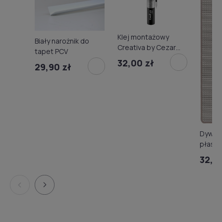
Klej montażowy
Biały narożnik do
Creativa by Cezar
tapet PCV
kartusz 300ml
32,00 zł
29,90 zł
Dywan 
płasko
Sanrem
32,0