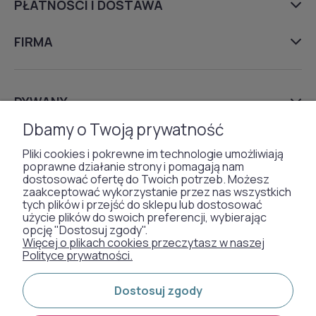
PŁATNOŚCI I DOSTAWA
FIRMA
DYWANY
Dbamy o Twoją prywatność
TAPETY
Pliki cookies i pokrewne im technologie umożliwiają
poprawne działanie strony i pomagają nam
dostosować ofertę do Twoich potrzeb. Możesz
SZTUCZNA TRAWA
zaakceptować wykorzystanie przez nas wszystkich
tych plików i przejść do sklepu lub dostosować
WYKŁADZINY DYWANOWE
użycie plików do swoich preferencji, wybierając
opcję "Dostosuj zgody".
Więcej o plikach cookies przeczytasz w naszej
Polityce prywatności.
Otrzymaliśmy
Dostosuj zgody
odznakę od naszych
klientów: