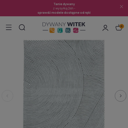
Tanie dywany
z wysyłką 24h -
sprawdź modele dostępne od ręki