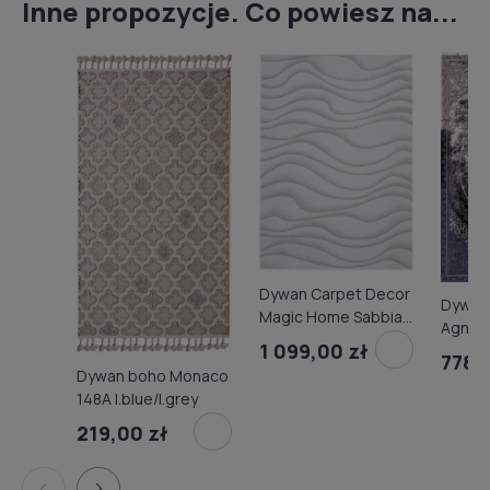
Inne propozycje. Co powiesz na...
Dywan Carpet Decor
Dywan
Magic Home Sabbia
Agnell
beige
1 099,00 zł
czarny
778,
Dywan boho Monaco
148A l.blue/l.grey
219,00 zł