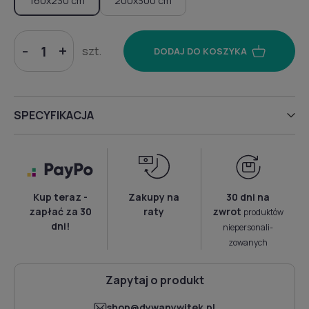
160x230 cm
200x300 cm
-
+
szt.
DODAJ DO KOSZYKA
SPECYFIKACJA
Kup teraz -
Zakupy na
30 dni na
zapłać za 30
raty
zwrot
produktów
dni!
niepersonali­
zowanych
Zapytaj o produkt
shop@dywanywitek.pl