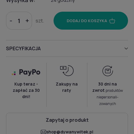
Wysyłka w:
24 godziny
-
+
szt.
DODAJ DO KOSZYKA
SPECYFIKACJA
Kup teraz -
Zakupy na
30 dni na
zapłać za 30
raty
zwrot
produktów
dni!
niepersonali­
zowanych
Zapytaj o produkt
shop@dywanywitek.pl