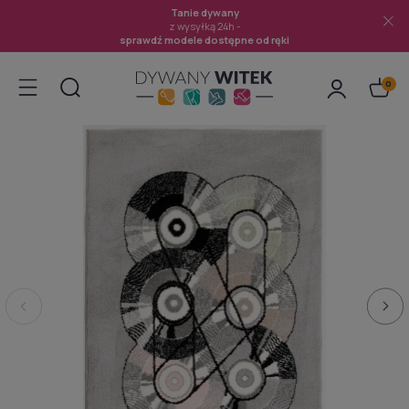
Tanie dywany
z wysyłką 24h -
sprawdź modele dostępne od ręki