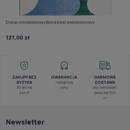
Dywan młodzieżowy Bond bloki wielokolorowy
127,00 zł
ZAKUPY BEZ
GWARANCJA
DARMOWA
RYZYKA
najlepszej
DOSTAWA
30 dni na
ceny
dla zamówień
zwrot
powyżej 300
zł
Newsletter