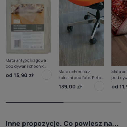
Mata antypoślizgowa
pod dywan i chodnik
Mata ochronna z
Mata an
szt.
od 15,90 zł
kolcami pod fotel Petex
pod dyw
Plus 90x120 cm
rolce
139,00 zł
od 11,
Inne propozycje. Co powiesz na...