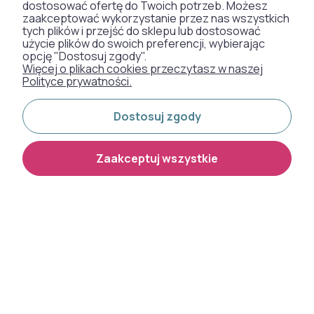
32-085 Modlniczka
dostosować ofertę do Twoich potrzeb. Możesz
zaakceptować wykorzystanie przez nas wszystkich
tych plików i przejść do sklepu lub dostosować
OBSŁUGA KLIENTA
użycie plików do swoich preferencji, wybierając
opcję "Dostosuj zgody".
Więcej o plikach cookies przeczytasz w naszej
PŁATNOŚCI I DOSTAWA
Polityce prywatności.
FIRMA
Dostosuj zgody
Zaakceptuj wszystkie
DYWANY
TAPETY
SZTUCZNA TRAWA
WYKŁADZINY DYWANOWE