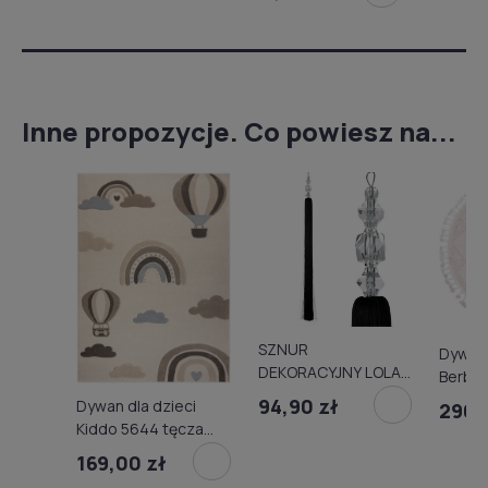
Inne propozycje. Co powiesz na...
SZNUR
Dywan 
DEKORACYJNY LOLA
Berber
A018155
94,90 zł
Dywan dla dzieci
296,
Kiddo 5644 tęcza
chmurki krem-beż
169,00 zł