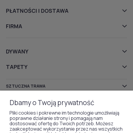
PŁATNOŚCI I DOSTAWA
FIRMA
DYWANY
TAPETY
SZTUCZNA TRAWA
WYKŁADZINY DYWANOWE
Dbamy o Twoją prywatność
Pliki cookies i pokrewne im technologie umożliwiają
poprawne działanie strony i pomagają nam
dostosować ofertę do Twoich potrzeb. Możesz
Otrzymaliśmy
zaakceptować wykorzystanie przez nas wszystkich
odznakę od naszych