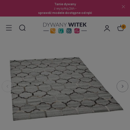
Tanie dywany
z wysyłką 24h -
sprawdź modele dostępne od ręki