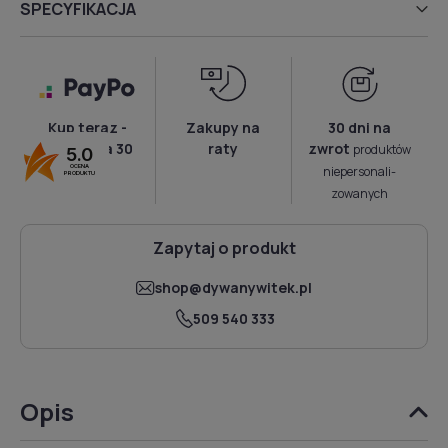
SPECYFIKACJA
Kup teraz -
Zakupy na
30 dni na
zapłać za 30
raty
zwrot
produktów
5.0
dni!
OCENA
niepersonali­
PRODUKTU
zowanych
Zapytaj o produkt
shop@dywanywitek.pl
509 540 333
Opis