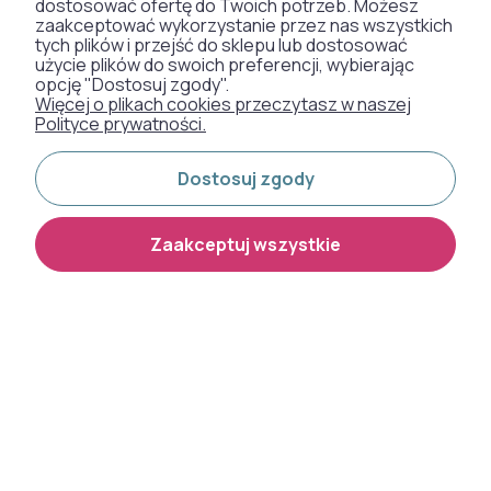
dostosować ofertę do Twoich potrzeb. Możesz
SZTUCZNA TRAWA
zaakceptować wykorzystanie przez nas wszystkich
tych plików i przejść do sklepu lub dostosować
WYKŁADZINY DYWANOWE
użycie plików do swoich preferencji, wybierając
opcję "Dostosuj zgody".
Więcej o plikach cookies przeczytasz w naszej
Polityce prywatności.
Otrzymaliśmy
Dostosuj zgody
odznakę od naszych
klientów:
Zaakceptuj wszystkie
Metody płatności:
Dostawa:
Shoper Premium
Copyright 2026