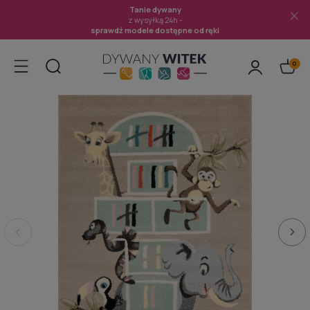
Tanie dywany
z wysyłką 24h -
sprawdź modele dostępne od ręki