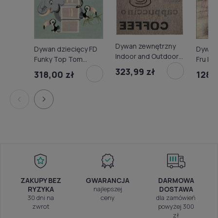
Dywan zewnętrzny
Dywan 
Dywan dziecięcy FD
Indoor and Outdoor
Fru be
Funky Top Tom
KF88A brown Melissa
miętowy
323,99 zł
128,
318,00 zł
MAA
ZAKUPY BEZ
GWARANCJA
DARMOWA
RYZYKA
najlepszej
DOSTAWA
30 dni na
ceny
dla zamówień
zwrot
powyżej 300
zł