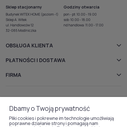
Sklep stacjonarny
Godziny otwarcia
Budynek WITEK HOME (poziom -1)
pon - pt: 10.00 - 19.00
Sklep A. Witek
sob: 10.00 - 18.00
ul. Handlowców 12
nd handlowa: 11.00 - 17.00
32-085 Modlniczka
OBSŁUGA KLIENTA
PŁATNOŚCI I DOSTAWA
FIRMA
DYWANY
Dbamy o Twoją prywatność
TAPETY
Pliki cookies i pokrewne im technologie umożliwiają
poprawne działanie strony i pomagają nam