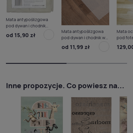
Mata antypoślizgowa
pod dywan i chodnik
Mata antypoślizgowa
Mata oc
szt.
od 15,90 zł
pod dywan i chodnik w
pod fot
rolce
cm
od 11,99 zł
129,0
Inne propozycje. Co powiesz na...