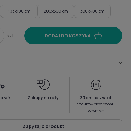
133x190 cm
200x300 cm
300x400 cm
szt.
DODAJ DO KOSZYKA
apłać
Zakupy na raty
30 dni na zwrot
!
produktów niepersonali­
zowanych
Zapytaj o produkt