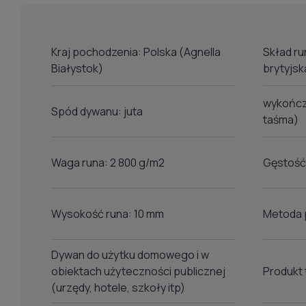
Kraj pochodzenia: Polska (Agnella
Skład ru
Białystok)
brytyjsk
wykończe
Spód dywanu: juta
taśma)
Waga runa: 2 800 g/m2
Gęstość
Wysokość runa: 10 mm
Metoda 
Dywan do użytku domowego i w
obiektach użyteczności publicznej
Produkt 
(urzędy, hotele, szkoły itp)