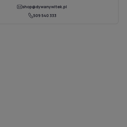
shop@dywanywitek.pl
509 540 333