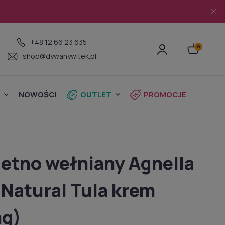
+48 12 66 23 635
shop@dywanywitek.pl
NOWOŚCI
OUTLET
PROMOCJE
etno wełniany Agnella
Natural Tula krem
ng)