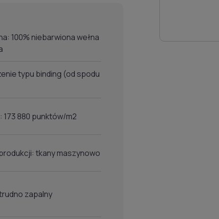
na: 100% niebarwiona wełna
a
nie typu binding (od spodu
: 173 880 punktów/m2
produkcji: tkany maszynowo
trudno zapalny