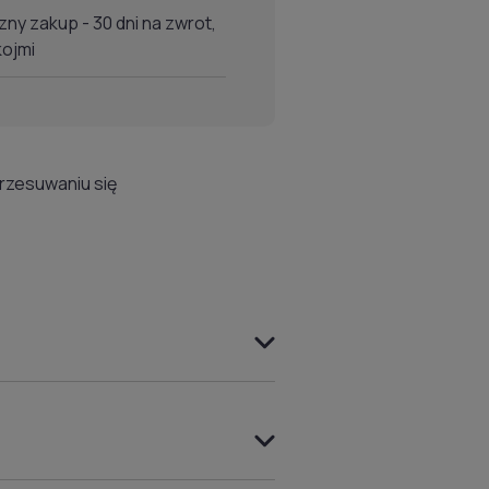
ny zakup - 30 dni na zwrot,
kojmi
przesuwaniu się