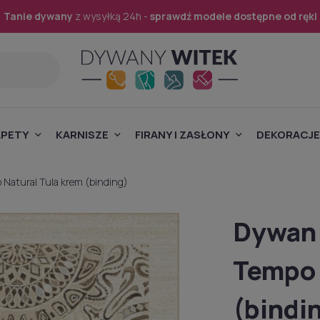
Tanie dywany
z wysyłką 24h -
sprawdź modele dostępne od ręki
APETY
KARNISZE
FIRANY I ZASŁONY
DEKORACJE
Natural Tula krem (binding)
Dywan 
Tempo 
(bindi