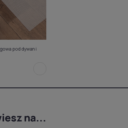
zgowa pod dywan i
iesz na...