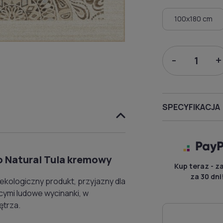
100x180 cm
-
+
SPECYFIKACJA
o Natural Tula kremowy
Kup teraz - z
za 30 dni
ekologiczny produkt, przyjazny dla
cymi ludowe wycinanki, w
ętrza.