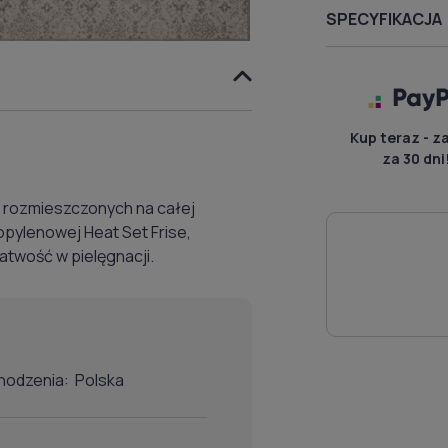
SPECYFIKACJA
Kup teraz - z
za 30 dni
 rozmieszczonych na całej
opylenowej Heat Set Frise,
atwość w pielęgnacji.
hodzenia: Polska