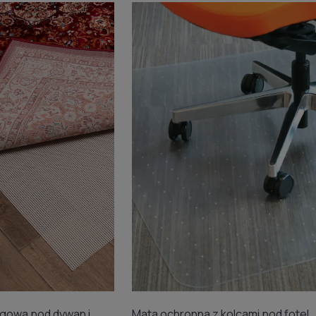
zgowa pod dywan i
Mata ochronna z kolcami pod fotel