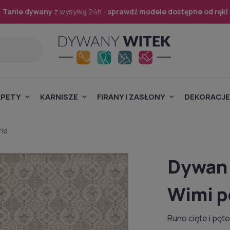
Tanie dywany
z wysyłką 24h -
sprawdź modele dostępne od ręki
APETY
KARNISZE
FIRANY I ZASŁONY
DEKORACJE
rła
Dywan 
Wimi p
Runo cięte i pęt