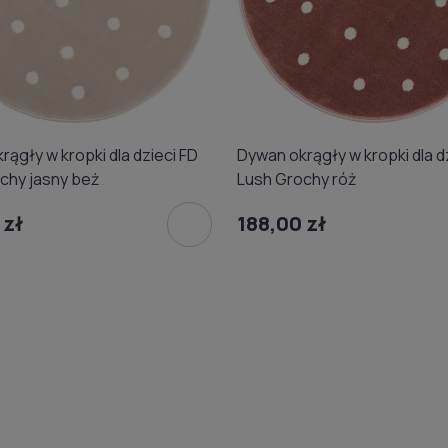
Dywan okrągły w kropki dla d
rągły w kropki dla dzieci FD
Lush Grochy róż
chy jasny beż
188,00 zł
 zł