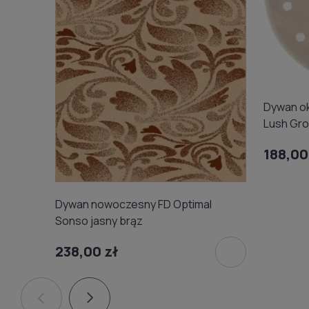
Dywan ok
Lush Gro
188,00
Dywan nowoczesny FD Optimal
Sonso jasny brąz
238,00 zł