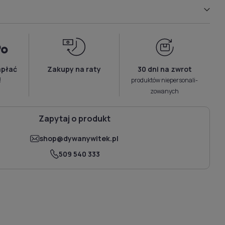
apłać
Zakupy na raty
30 dni na zwrot
!
produktów niepersonali­
zowanych
Zapytaj o produkt
shop@dywanywitek.pl
509 540 333