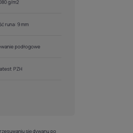
080 g/m2
ć runa: 9 mm
ewanie podłogowe
 atest PZH
przesuwaniu się dywanu po