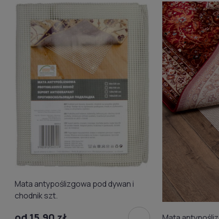
Mata antypoślizgowa pod dywan i
chodnik szt.
od 15,90 zł
Mata antypośli