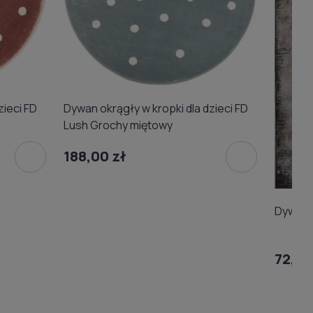
zieci FD
Dywan okrągły w kropki dla dzieci FD
Lush Grochy miętowy
188,00 zł
Dywan 
72,00