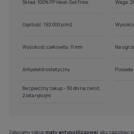
Skład: 100% PP Heat-Set Frise
Waga: 2
Gęstość: 192 000 p/m2
Wysokoś
Wysokość całkowita: 11 mm
Na ogrz
Antyelektrostatyczny
Posiada
Bezpieczny zakup - 30 dni na zwrot,
2 lata rękojmi
Zalecamy zakup
maty antypoślizgowej
, aby zapobiec 