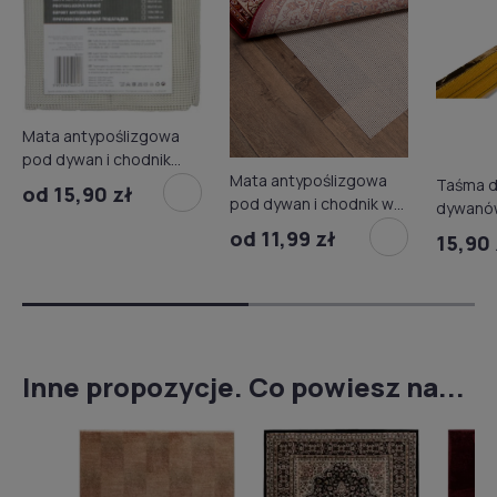
Mata antypoślizgowa
pod dywan i chodnik
Mata antypoślizgowa
szt.
Taśma d
od 15,90 zł
pod dywan i chodnik w
dywanów
rolce
Janser
od 11,99 zł
15,90 
Inne propozycje. Co powiesz na...