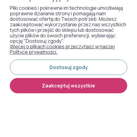
TAPETY
Pliki cookies i pokrewne im technologie umożliwiają
poprawne działanie strony i pomagają nam
dostosować ofertę do Twoich potrzeb. Możesz
zaakceptować wykorzystanie przez nas wszystkich
SZTUCZNA TRAWA
tych plików i przejść do sklepu lub dostosować
użycie plików do swoich preferencji, wybierając
WYKŁADZINY DYWANOWE
opcję "Dostosuj zgody".
Więcej o plikach cookies przeczytasz w naszej
Polityce prywatności.
Otrzymaliśmy
Dostosuj zgody
odznakę od naszych
klientów:
Zaakceptuj wszystkie
Metody płatności:
Dostawa: