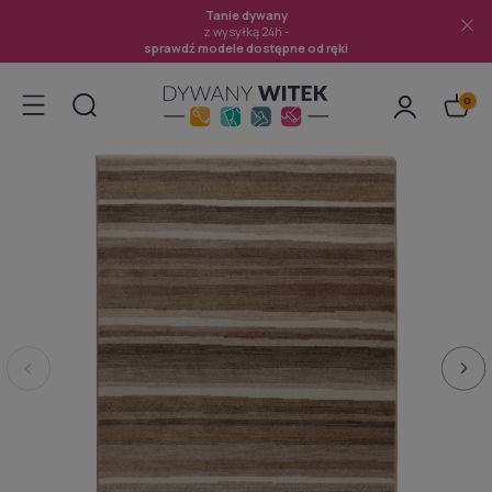
Tanie dywany
z wysyłką 24h -
sprawdź modele dostępne od ręki