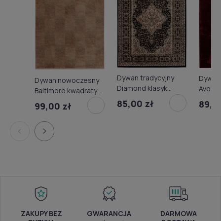
Dywan tradycyjny
Dywan
Dywan nowoczesny
Diamond klasyk
Avola 
Baltimore kwadraty
czarny
bordo
miodowy
85,00 zł
89,0
99,00 zł
ZAKUPY BEZ
GWARANCJA
DARMOWA