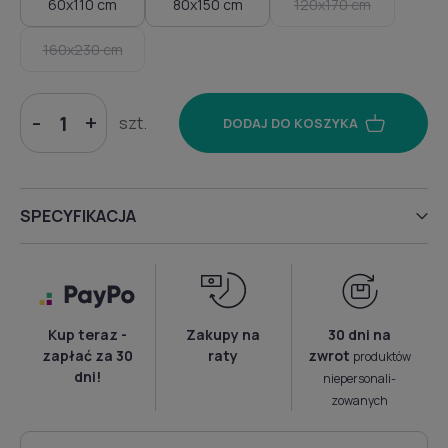
60x110 cm
80x150 cm
120x170 cm
160x230 cm
-
+
szt.
DODAJ DO KOSZYKA
SPECYFIKACJA
Kup teraz -
Zakupy na
30 dni na
zapłać za 30
raty
zwrot
produktów
dni!
niepersonali­
zowanych