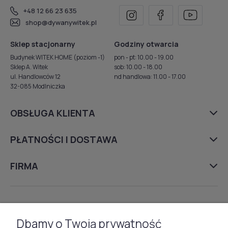
+48 12 66 23 635
shop@dywanywitek.pl
Sklep stacjonarny
Godziny otwarcia
Budynek WITEK HOME (poziom -1)
pon - pt: 10.00 - 19.00
Sklep A. Witek
sob: 10.00 - 18.00
ul. Handlowców 12
nd handlowa: 11.00 - 17.00
32-085 Modlniczka
OBSŁUGA KLIENTA
PŁATNOŚCI I DOSTAWA
FIRMA
DYWANY
Dbamy o Twoją prywatność