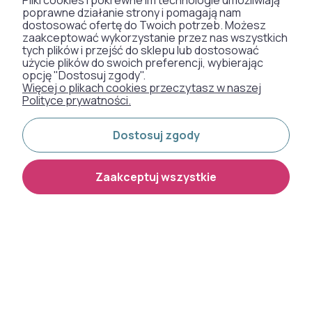
Pliki cookies i pokrewne im technologie umożliwiają
poprawne działanie strony i pomagają nam
dostosować ofertę do Twoich potrzeb. Możesz
zaakceptować wykorzystanie przez nas wszystkich
SZTUCZNA TRAWA
tych plików i przejść do sklepu lub dostosować
użycie plików do swoich preferencji, wybierając
WYKŁADZINY DYWANOWE
opcję "Dostosuj zgody".
Więcej o plikach cookies przeczytasz w naszej
Polityce prywatności.
Otrzymaliśmy
Dostosuj zgody
odznakę od naszych
klientów:
Zaakceptuj wszystkie
Metody płatności:
Dostawa: