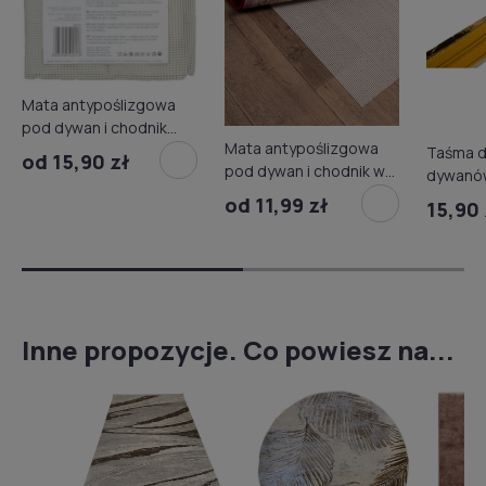
Mata antypoślizgowa
pod dywan i chodnik
Mata antypoślizgowa
szt.
Taśma d
od 15,90 zł
pod dywan i chodnik w
dywanów
rolce
Janser
od 11,99 zł
15,90 
Inne propozycje. Co powiesz na...