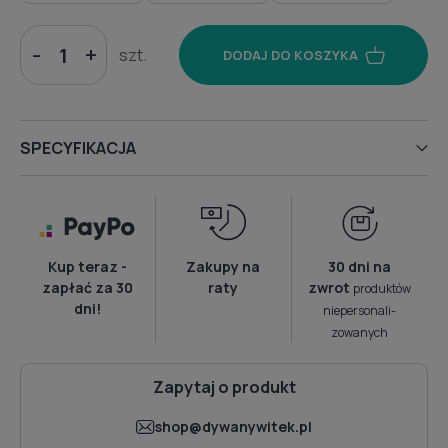
-
+
szt.
DODAJ DO KOSZYKA
SPECYFIKACJA
Kup teraz -
Zakupy na
30 dni na
zapłać za 30
raty
zwrot
produktów
dni!
niepersonali­
zowanych
Zapytaj o produkt
shop@dywanywitek.pl