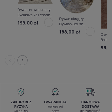
Dywan nowoczesny
Exclusive 751 cream-
Dywan okrągły
camel
199,00 zł
Dywilan Stylish
22/HE056
188,00 zł
Dywan
n.beige/gold
Baltim
wino
99,0
ZAKUPY BEZ
GWARANCJA
DARMOWA
RYZYKA
najlepszej
DOSTAWA
30 dni na
ceny
dla zamówień