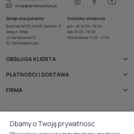
shop@dywanywitek.pl
Sklep stacjonarny
Godziny otwarcia
Budynek WITEK HOME (poziom -1)
pon - pt: 10.00 - 19.00
Sklep A. Witek
sob: 10.00 - 18.00
ul. Handlowców 12
nd handlowa: 11.00 - 17.00
32-085 Modlniczka
OBSŁUGA KLIENTA
PŁATNOŚCI I DOSTAWA
FIRMA
DYWANY
Dbamy o Twoją prywatność
TAPETY