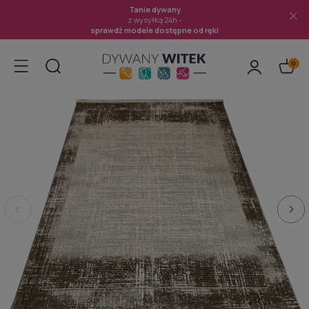
Tanie dywany
z wysyłką 24h -
sprawdź modele dostępne od ręki