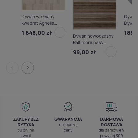
Dywan 
Dywan wełniany
Dywilan
kwadrat Agnella
22/HE
Agnus Brush Lines
188,
1 648,00 zł
Dywan nowoczesny
n.beig
beż (binding)
Baltimore pasy
brązowo-beżowe
99,00 zł
ZAKUPY BEZ
GWARANCJA
DARMOWA
RYZYKA
najlepszej
DOSTAWA
30 dni na
ceny
dla zamówień
zwrot
powyżej 300