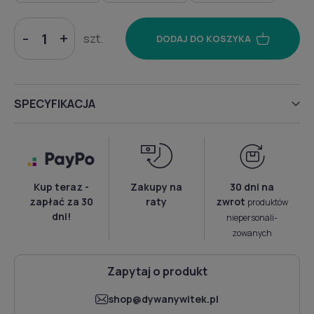
-
+
szt.
DODAJ DO KOSZYKA
SPECYFIKACJA
Kup teraz -
Zakupy na
30 dni na
zapłać za 30
raty
zwrot
produktów
dni!
niepersonali­
zowanych
Zapytaj o produkt
shop@dywanywitek.pl