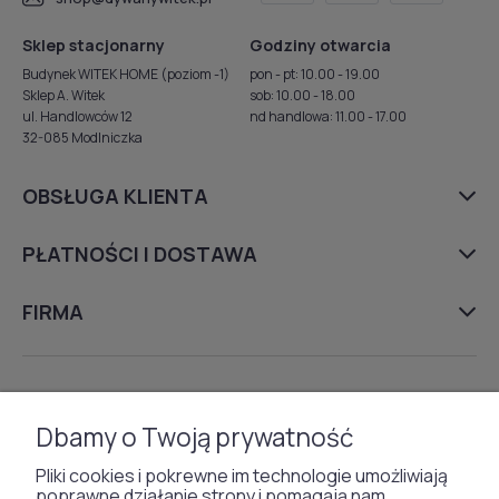
Sklep stacjonarny
Godziny otwarcia
Budynek WITEK HOME (poziom -1)
pon - pt: 10.00 - 19.00
Sklep A. Witek
sob: 10.00 - 18.00
ul. Handlowców 12
nd handlowa: 11.00 - 17.00
32-085 Modlniczka
OBSŁUGA KLIENTA
PŁATNOŚCI I DOSTAWA
FIRMA
DYWANY
Dbamy o Twoją prywatność
TAPETY
Pliki cookies i pokrewne im technologie umożliwiają
poprawne działanie strony i pomagają nam