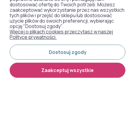
dostosować ofertę do Twoich potrzeb. Możesz
zaakceptować wykorzystanie przez nas wszystkich
SZTUCZNA TRAWA
tych plików i przejść do sklepu lub dostosować
użycie plików do swoich preferencji, wybierając
WYKŁADZINY DYWANOWE
opcję "Dostosuj zgody".
Więcej o plikach cookies przeczytasz w naszej
Polityce prywatności.
Otrzymaliśmy
Dostosuj zgody
odznakę od naszych
klientów:
Zaakceptuj wszystkie
Metody płatności:
Dostawa:
Shoper Premium