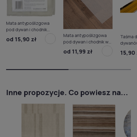
Mata antypoślizgowa
pod dywan i chodnik
Mata antypoślizgowa
szt.
Taśma d
od 15,90 zł
pod dywan i chodnik w
dywanów
rolce
Janser
od 11,99 zł
15,90 
Inne propozycje. Co powiesz na...