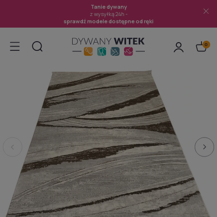
Tanie dywany
z wysyłką 24h -
sprawdź modele dostępne od ręki