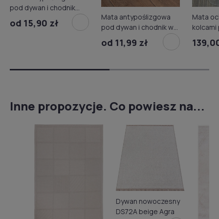
pod dywan i chodnik
Mata antypoślizgowa
Mata oc
szt.
od 15,90 zł
pod dywan i chodnik w
kolcami 
rolce
Plus 90
od 11,99 zł
139,00
Inne propozycje. Co powiesz na...
Dywan nowoczesny
DS72A beige Agra