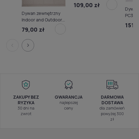
109,00 zł
Dywan
Dywan zewnętrzny
PC38A 
Indoor and Outdoor
GZU
151,9
Jersey Home
79,00 zł
1609/E511
ZAKUPY BEZ
GWARANCJA
DARMOWA
RYZYKA
najlepszej
DOSTAWA
30 dni na
ceny
dla zamówień
zwrot
powyżej 300
zł