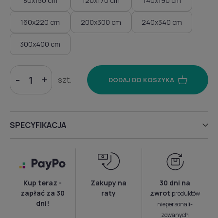
80x150 cm
120x170 cm
140x190 cm
160x220 cm
200x300 cm
240x340 cm
300x400 cm
-
+
szt.
DODAJ DO KOSZYKA
SPECYFIKACJA
Kup teraz -
Zakupy na
30 dni na
zapłać za 30
raty
zwrot
produktów
dni!
niepersonali­
zowanych