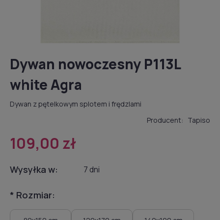
Dywan nowoczesny P113L
white Agra
Dywan z pętelkowym splotem i frędzlami
Producent:
Tapiso
109,00 zł
Wysyłka w:
7 dni
*
Rozmiar: