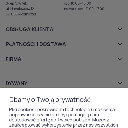
Sklep A. Witek
sob: 10.00 - 18.00
ul. Handlowców 12
nd handlowa: 11.00 - 17.00
32-085 Modlniczka
OBSŁUGA KLIENTA
PŁATNOŚCI I DOSTAWA
FIRMA
DYWANY
TAPETY
Dbamy o Twoją prywatność
Pliki cookies i pokrewne im technologie umożliwiają
poprawne działanie strony i pomagają nam
SZTUCZNA TRAWA
dostosować ofertę do Twoich potrzeb. Możesz
zaakceptować wykorzystanie przez nas wszystkich
WYKŁADZINY DYWANOWE