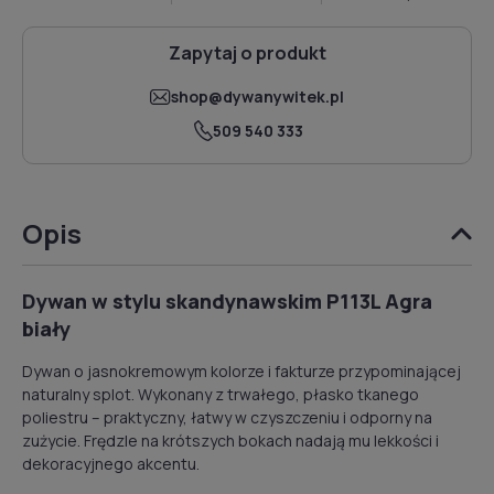
Zapytaj o produkt
shop@dywanywitek.pl
509 540 333
Opis
Dywan w stylu skandynawskim P113L Agra
biały
Dywan o jasnokremowym kolorze i fakturze przypominającej
naturalny splot. Wykonany z trwałego, płasko tkanego
poliestru – praktyczny, łatwy w czyszczeniu i odporny na
zużycie. Frędzle na krótszych bokach nadają mu lekkości i
dekoracyjnego akcentu.