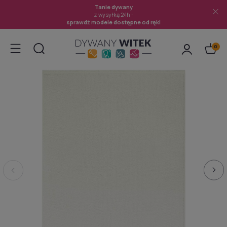
Tanie dywany
z wysyłką 24h -
sprawdź modele dostępne od ręki