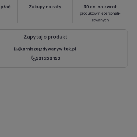
apłać
Zakupy na raty
30 dni na zwrot
!
produktów niepersonali­
zowanych
Zapytaj o produkt
karnisze@dywanywitek.pl
501 220 152