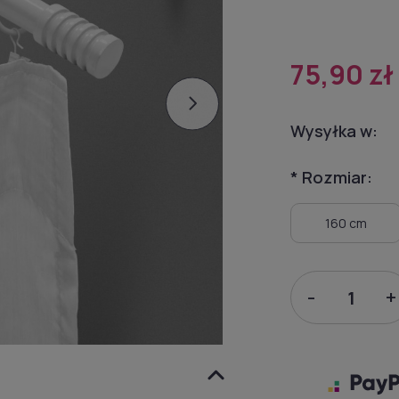
75,90 zł
Wysyłka w:
*
Rozmiar:
160 cm
-
+