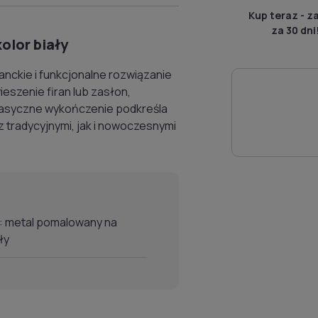
Kup teraz - z
za 30 dni
olor biały
anckie i funkcjonalne rozwiązanie
eszenie firan lub zasłon,
lasyczne wykończenie podkreśla
 tradycyjnymi, jak i nowoczesnymi
: metal pomalowany na
ły