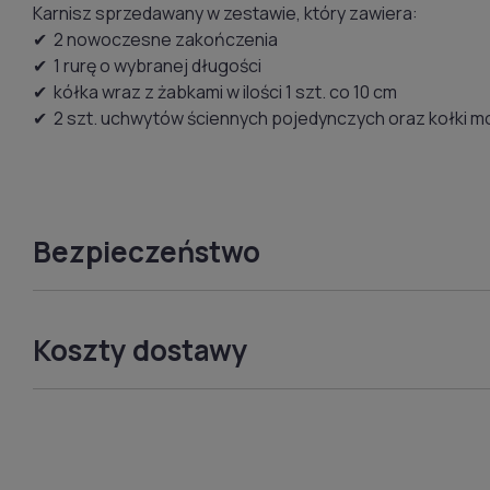
Karnisz sprzedawany w zestawie, który zawiera:
✔ 2 nowoczesne zakończenia
✔ 1 rurę o wybranej długości
✔ kółka wraz z żabkami w ilości 1 szt. co 10 cm
✔ 2 szt. uchwytów ściennych pojedynczych oraz kołki 
Bezpieczeństwo
Koszty dostawy