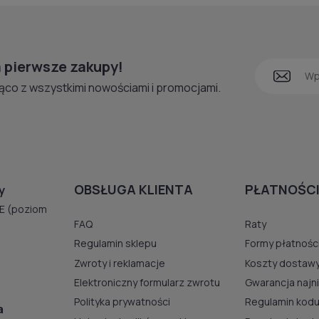
 pierwsze zakupy!
ąco z wszystkimi nowościami i promocjami.
OBSŁUGA KLIENTA
PŁATNOŚCI
y
E (poziom
FAQ
Raty
Regulamin sklepu
Formy płatnośc
Zwroty i reklamacje
Koszty dostaw
Elektroniczny formularz zwrotu
Gwarancja najn
Polityka prywatności
Regulamin kodu
a