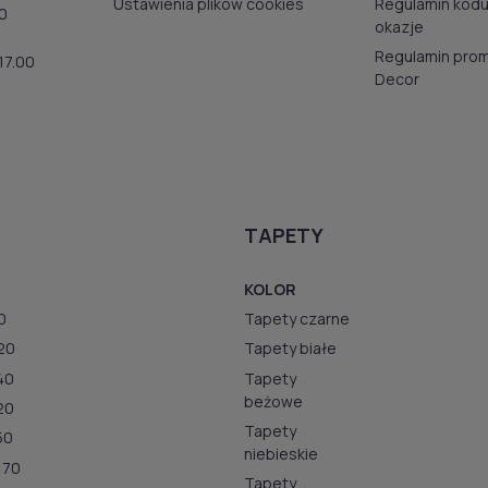
Ustawienia plików cookies
Regulamin kod
00
okazje
Regulamin prom
17.00
Decor
TAPETY
KOLOR
0
Tapety czarne
20
Tapety białe
40
Tapety
beżowe
20
Tapety
50
niebieskie
170
Tapety