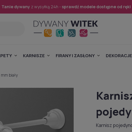
Tanie dywany
z wysyłką 24h -
sprawdź modele dostępne od ręki
APETY
KARNISZE
FIRANY I ZASŁONY
DEKORACJE
9 mm biały
Karnis
pojedy
Karnisz pojedyn