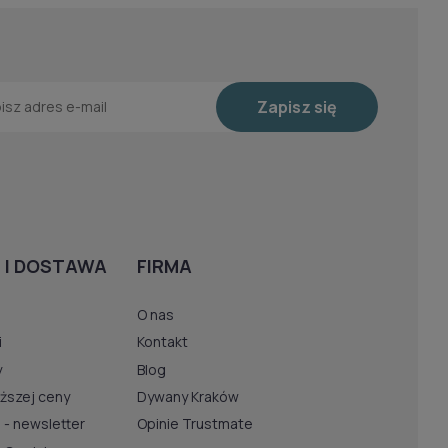
Zapisz się
 I DOSTAWA
FIRMA
O nas
i
Kontakt
y
Blog
iższej ceny
Dywany Kraków
 - newsletter
Opinie Trustmate