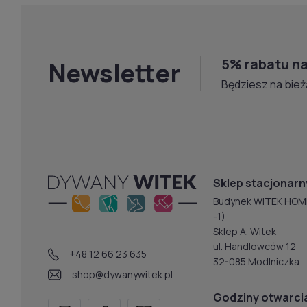
5% rabatu na
Newsletter
Będziesz na bież
Sklep stacjonarn
Budynek WITEK HOM
-1)
Sklep A. Witek
ul. Handlowców 12
+48 12 66 23 635
32-085 Modlniczka
shop@dywanywitek.pl
Godziny otwarci