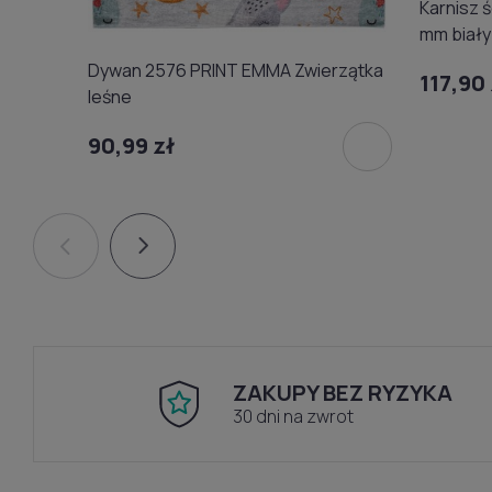
Karnisz 
mm biały
Dywan 2576 PRINT EMMA Zwierzątka
117,90 
leśne
90,99 zł
ZAKUPY BEZ RYZYKA
30 dni na zwrot