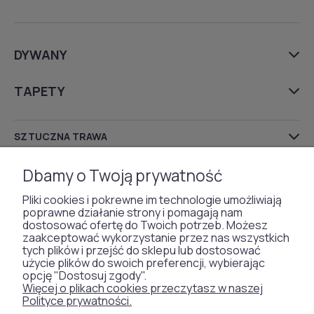
DYWANY
TAPETY
SZTUCZNA TRAWA
WYKŁADZINY DYWANOWE
Dbamy o Twoją prywatność
Pliki cookies i pokrewne im technologie umożliwiają
poprawne działanie strony i pomagają nam
dostosować ofertę do Twoich potrzeb. Możesz
Otrzymaliśmy
zaakceptować wykorzystanie przez nas wszystkich
odznakę od naszych
tych plików i przejść do sklepu lub dostosować
użycie plików do swoich preferencji, wybierając
klientów:
opcję "Dostosuj zgody".
Więcej o plikach cookies przeczytasz w naszej
Polityce prywatności.
Metody płatności: