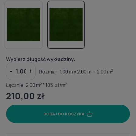
Wybierz długość wykładziny:
-
+
Rozmiar:
1,00
m x
2,00 m =
2,00
m
2
Łącznie:
2,00
m
2
*
105 zł/m
2
210,00 zł
DODAJ DO KOSZYKA