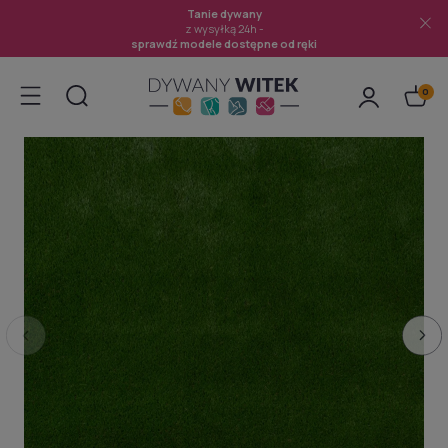
Tanie dywany
z wysyłką 24h -
sprawdź modele dostępne od ręki