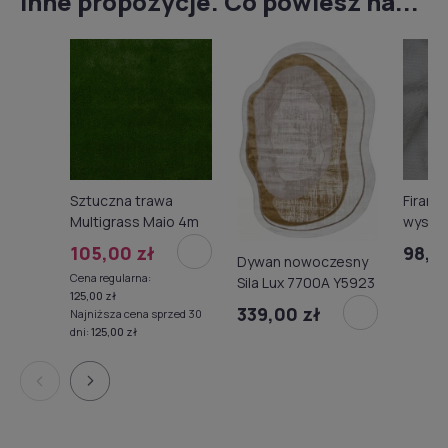
Inne propozycje. Co powiesz na...
Sztuczna trawa
Firana
Multigrass Maio 4m
wys. 2
11653
105,00 zł
98,9
Dywan nowoczesny
Cena regularna:
Sila Lux 7700A Y5923
125,00 zł
339,00 zł
Najniższa cena sprzed 30
dni:
125,00 zł