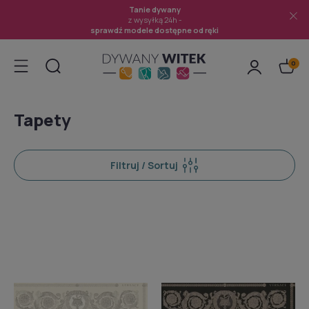
Tanie dywany
z wysyłką 24h -
sprawdź modele dostępne od ręki
Tapety
Filtruj / Sortuj